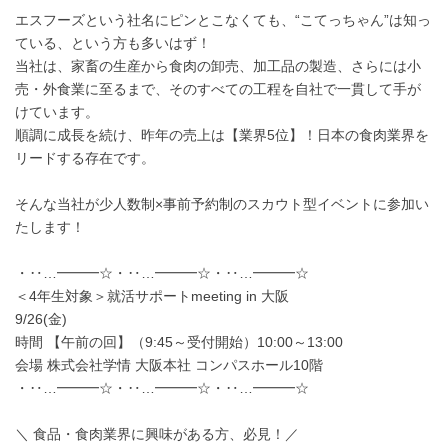
エスフーズという社名にピンとこなくても、“こてっちゃん”は知っ
ている、という方も多いはず！
当社は、家畜の生産から食肉の卸売、加工品の製造、さらには小
売・外食業に至るまで、そのすべての工程を自社で一貫して手が
けています。
順調に成長を続け、昨年の売上は【業界5位】！日本の食肉業界を
リードする存在です。
そんな当社が少人数制×事前予約制のスカウト型イベントに参加い
たします！
・‥…━━━☆・‥…━━━☆・‥…━━━☆
＜4年生対象＞就活サポートmeeting in 大阪
9/26(金)
時間 【午前の回】（9:45～受付開始）10:00～13:00
会場 株式会社学情 大阪本社 コンパスホール10階
・‥…━━━☆・‥…━━━☆・‥…━━━☆
＼ 食品・食肉業界に興味がある方、必見！／