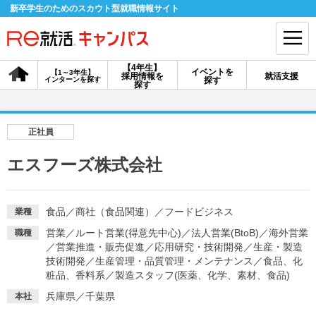
新卒学生のためのスカウト型就職情報サイト
【4年生】
イベントを
【1～3年生】
採用情報を
就活支援
インターンを探す
探す
会員登録
ログイン
探す
会員ID・パスワードを忘れた方はこちら
正社員
探す
エスフーズ株式会社
【4年生】
【4年生】
【1～3年生】
採用情報を探す
説明会を探す
インターンを探す
食品
／
商社（食品関連）
／
フードビジネス
業種
営業
／
ルート営業(得意先中心)
／
法人営業(BtoB)
／
海外営業
職種
／
営業推進・販売促進
／
応用研究・技術開発
／
生産・製造
イベントを探す
技術開発
／
生産管理・品質管理・メンテナンス
スカウト
お知らせ
／
食品、化
粧品、香料系
／
製造スタッフ(医薬、化学、素材、食品)
兵庫県／千葉県
本社
就活ノウハウ・サポート