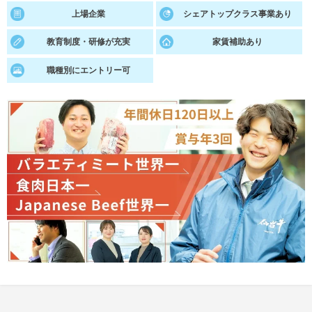
上場企業
シェアトップクラス事業あり
就活支援
就活コラム
教育制度・研修が充実
家賃補助あり
就活ノウハウが満載！
お役立ち記事・相談室など
職種別にエントリー可
適職診断
就活チャンネル
あなたに合う仕事を診断！
動画で対策講座をチェック
就活ニュースペーパー
よくある質問
就活時事ニュースを更新
不明点があればこちら