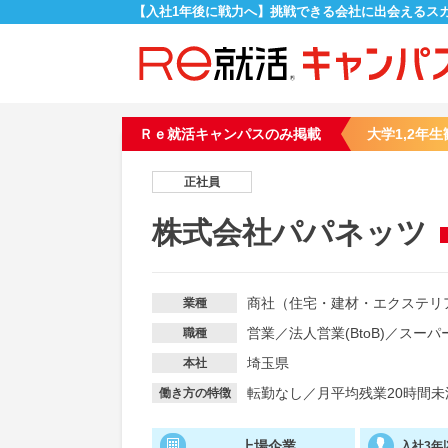
【入社1年後に戦力へ】挑戦できる会社に出会えるス
Ｒｅ就活キャンパスのみ掲載
大学1,2年生
正社員
株式会社パパネッツ
商社（住宅・建材・エクステリ
業種
営業
／
法人営業(BtoB)
／
スーパ
職種
埼玉県
本社
転勤なし
／
月平均残業20時間未
働き方の特徴
上場企業
入社3年