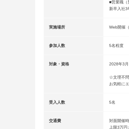
■営業職（
新卒入社3
実施場所
Web開
参加人数
5名程度
対象・資格
2028年
☆文理不
お気軽に
受入人数
5名
交通費
対面開催
上限3万円