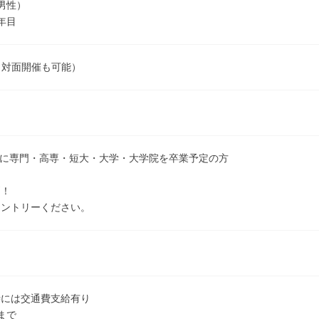
男性）
年目
催（対面開催も可能）
3月に専門・高専・短大・大学・大学院を卒業予定の方
問！
エントリーください。
時には交通費支給有り
まで