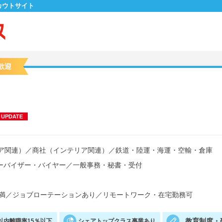
カウトサイト
歓迎
UPDATE
ア関連）
／
商社（インテリア関連）
／
鉄道・陸運・海運・空輸・倉庫
ーバイザー・バイヤー
／
一般事務・秘書・受付
満
／
ジョブローテーションあり
／
リモートワーク・在宅勤務可
教育制度・
以内離職率15％以下
シェアトップクラス事業あり