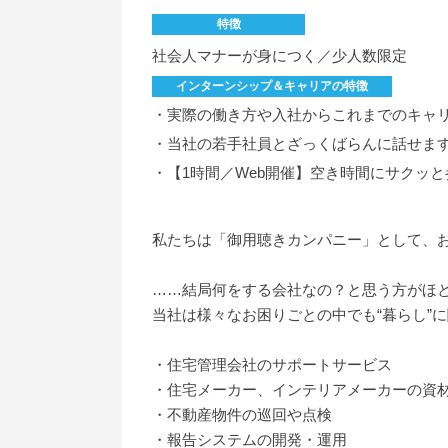
特徴
社会人マナーが身につく／少人数限定
インターンシップ＆キャリアの特徴
・実際の働き方や入社からこれまでのキャ
・当社の若手社員とざっくばらんに話せま
・【1時間／Web開催】空き時間にサクッ
私たちは「御用聴きカンパニー」として、
……結局何をする会社なの？と思う方がほ
当社は様々なお困りごとの中でも“暮らし”
・住宅管理会社のサポートサービス
・住宅メーカー、インテリアメーカーの資
・不動産物件の巡回や点検
・報告システムの開発・運用