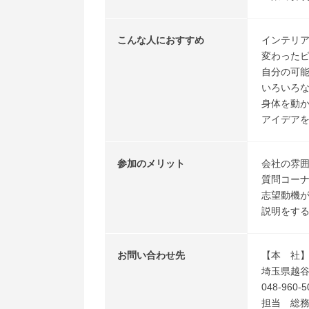
こんな人におすすめ
インテリ
変わった
自分の可
いろいろ
身体を動
アイデア
参加のメリット
会社の雰
質問コー
志望動機
説明をす
お問い合わせ先
【本 社
埼玉県越谷市
048-960-5
担当 総