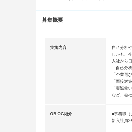
募集概要
実施内容
自己分析や
しかも、今
入社から
「自己分
「企業選
「面接対
「実際働
など、会
OB OG紹介
■事務職（
新入社員2