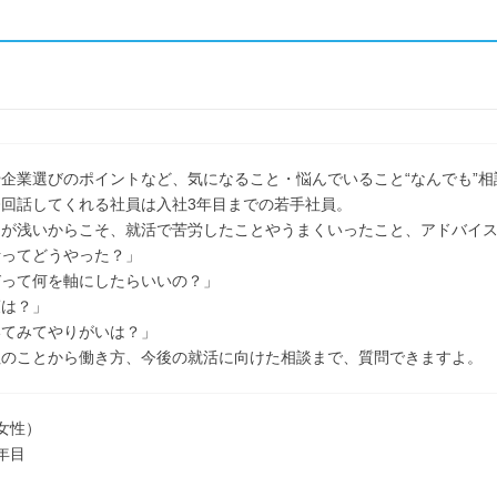
企業選びのポイントなど、気になること・悩んでいること“なんでも”
回話してくれる社員は入社3年目までの若手社員。
日が浅いからこそ、就活で苦労したことやうまくいったこと、アドバイ
析ってどうやった？」
びって何を軸にしたらいいの？」
策は？」
いてみてやりがいは？」
社のことから働き方、今後の就活に向けた相談まで、質問できますよ。
女性）
年目