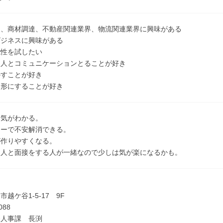
ア、商材調達、不動産関連業界、物流関連業界に興味がある
ビジネスに興味がある
能性を試したい
な人とコミュニケーションとることが好き
かすことが好き
を形にすることが好き
囲気がわかる。
ナーで不安解消できる。
が作りやすくなる。
る人と面接をする人が一緒なので少しは気が楽になるかも。
】
越ケ谷1-5-17 9F
088
務人事課 長渕