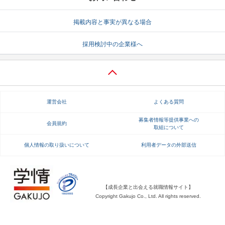
就活支援
就活コラム
掲載内容と事実が異なる場合
就活ノウハウが満載！
お役立ち記事・相談室など
採用検討中の企業様へ
適職診断
就活チャンネル
あなたに合う仕事を診断！
動画で対策講座をチェック
就活ニュースペーパー
よくある質問
運営会社
よくある質問
就活時事ニュースを更新
不明点があればこちら
募集者情報等提供事業への
会員規約
取組について
個人情報の取り扱いについて
利用者データの外部送信
【成長企業と出会える就職情報サイト】
Copyright Gakujo Co., Ltd. All rights reserved.