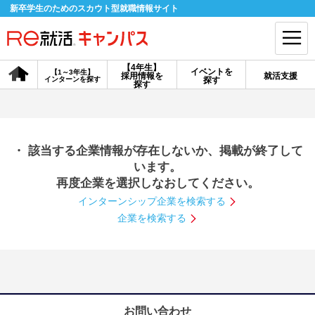
新卒学生のためのスカウト型就職情報サイト
【4年生】
イベントを
【1～3年生】
採用情報を
就活支援
インターンを探す
探す
会員登録
ログイン
探す
会員ID・パスワードを忘れた方はこちら
・ 該当する企業情報が存在しないか、掲載が終了して
探す
います。
再度企業を選択しなおしてください。
インターンシップ企業を検索する
【4年生】
【4年生】
【1～3年生】
採用情報を探す
説明会を探す
インターンを探す
企業を検索する
イベントを探す
スカウト
お知らせ
就活ノウハウ・サポート
お問い合わせ