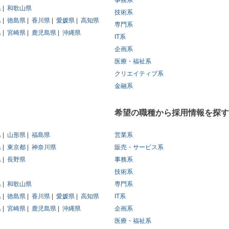
事務系
県
和歌山県
技術系
県
徳島県
香川県
愛媛県
高知県
専門系
県
宮崎県
鹿児島県
沖縄県
IT系
企画系
医療・福祉系
クリエイティブ系
金融系
希望の職種から採用情報を探す
県
山形県
福島県
営業系
県
東京都
神奈川県
販売・サービス系
県
長野県
事務系
技術系
県
和歌山県
専門系
県
徳島県
香川県
愛媛県
高知県
IT系
県
宮崎県
鹿児島県
沖縄県
企画系
医療・福祉系