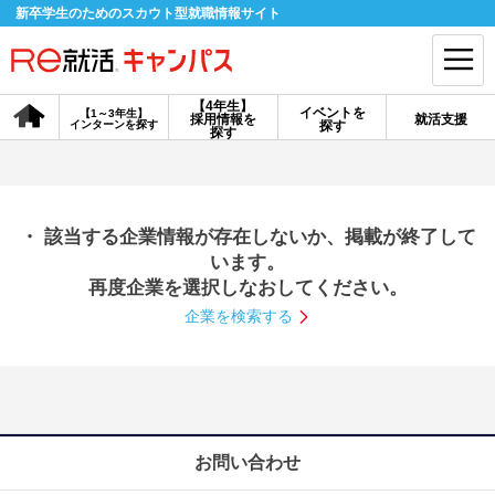
新卒学生のためのスカウト型就職情報サイト
【4年生】
イベントを
【1～3年生】
採用情報を
就活支援
インターンを探す
探す
会員登録
ログイン
探す
会員ID・パスワードを忘れた方はこちら
・ 該当する企業情報が存在しないか、掲載が終了して
探す
います。
再度企業を選択しなおしてください。
企業を検索する
【4年生】
【4年生】
【1～3年生】
採用情報を探す
説明会を探す
インターンを探す
イベントを探す
スカウト
お知らせ
お問い合わせ
就活ノウハウ・サポート