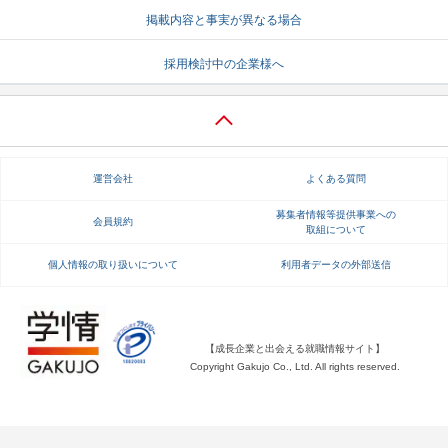
掲載内容と事実が異なる場合
就活支援
就活コラム
採用検討中の企業様へ
就活ノウハウが満載！
お役立ち記事・相談室など
適職診断
就活チャンネル
あなたに合う仕事を診断！
動画で対策講座をチェック
運営会社
よくある質問
就活ニュースペーパー
よくある質問
就活時事ニュースを更新
不明点があればこちら
募集者情報等提供事業への
会員規約
取組について
個人情報の取り扱いについて
利用者データの外部送信
【成長企業と出会える就職情報サイト】
Copyright Gakujo Co., Ltd. All rights reserved.