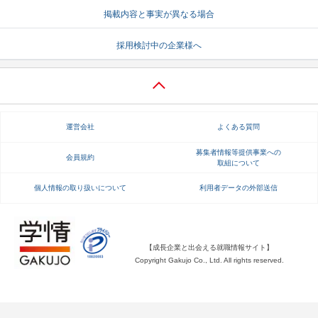
掲載内容と事実が異なる場合
就活支援
就活コラム
採用検討中の企業様へ
就活ノウハウが満載！
お役立ち記事・相談室など
適職診断
就活チャンネル
あなたに合う仕事を診断！
動画で対策講座をチェック
運営会社
よくある質問
就活ニュースペーパー
よくある質問
就活時事ニュースを更新
不明点があればこちら
募集者情報等提供事業への
会員規約
取組について
個人情報の取り扱いについて
利用者データの外部送信
【成長企業と出会える就職情報サイト】
Copyright Gakujo Co., Ltd. All rights reserved.