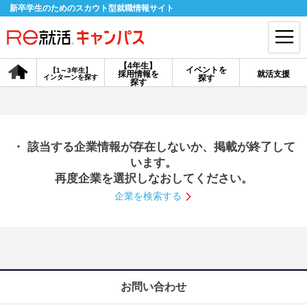
新卒学生のためのスカウト型就職情報サイト
【4年生】
イベントを
【1～3年生】
採用情報を
就活支援
インターンを探す
探す
会員登録
ログイン
探す
会員ID・パスワードを忘れた方はこちら
・ 該当する企業情報が存在しないか、掲載が終了して
探す
います。
再度企業を選択しなおしてください。
企業を検索する
【4年生】
【4年生】
【1～3年生】
採用情報を探す
説明会を探す
インターンを探す
イベントを探す
スカウト
お知らせ
お問い合わせ
就活ノウハウ・サポート