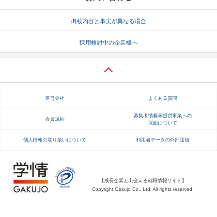
就活支援
就活コラム
掲載内容と事実が異なる場合
就活ノウハウが満載！
お役立ち記事・相談室など
採用検討中の企業様へ
適職診断
就活チャンネル
あなたに合う仕事を診断！
動画で対策講座をチェック
就活ニュースペーパー
よくある質問
運営会社
よくある質問
就活時事ニュースを更新
不明点があればこちら
募集者情報等提供事業への
会員規約
取組について
個人情報の取り扱いについて
利用者データの外部送信
【成長企業と出会える就職情報サイト】
Copyright Gakujo Co., Ltd. All rights reserved.