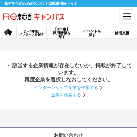
新卒学生のためのスカウト型就職情報サイト
【4年生】
イベントを
【1～3年生】
採用情報を
就活支援
インターンを探す
探す
会員登録
ログイン
探す
会員ID・パスワードを忘れた方はこちら
・ 該当する企業情報が存在しないか、掲載が終了して
探す
います。
再度企業を選択しなおしてください。
インターンシップ企業を検索する
【4年生】
【4年生】
【1～3年生】
採用情報を探す
説明会を探す
インターンを探す
企業を検索する
イベントを探す
スカウト
お知らせ
就活ノウハウ・サポート
お問い合わせ