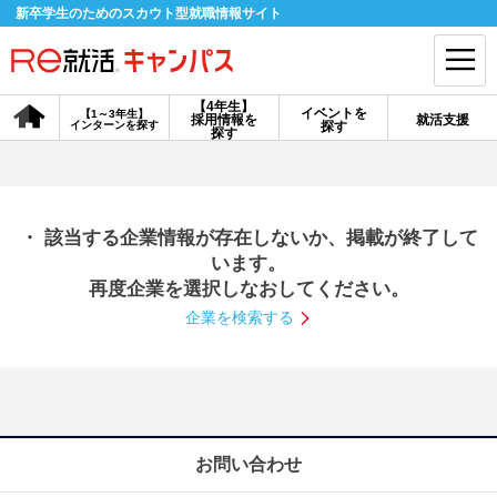
新卒学生のためのスカウト型就職情報サイト
【4年生】
イベントを
【1～3年生】
採用情報を
就活支援
インターンを探す
探す
会員登録
ログイン
探す
会員ID・パスワードを忘れた方はこちら
・ 該当する企業情報が存在しないか、掲載が終了して
探す
います。
再度企業を選択しなおしてください。
企業を検索する
【4年生】
【4年生】
【1～3年生】
採用情報を探す
説明会を探す
インターンを探す
イベントを探す
スカウト
お知らせ
お問い合わせ
就活ノウハウ・サポート