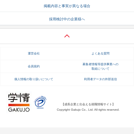
掲載内容と事実が異なる場合
就活支援
就活コラム
採用検討中の企業様へ
就活ノウハウが満載！
お役立ち記事・相談室など
適職診断
就活チャンネル
あなたに合う仕事を診断！
動画で対策講座をチェック
運営会社
よくある質問
就活ニュースペーパー
よくある質問
就活時事ニュースを更新
不明点があればこちら
募集者情報等提供事業への
会員規約
取組について
個人情報の取り扱いについて
利用者データの外部送信
【成長企業と出会える就職情報サイト】
Copyright Gakujo Co., Ltd. All rights reserved.