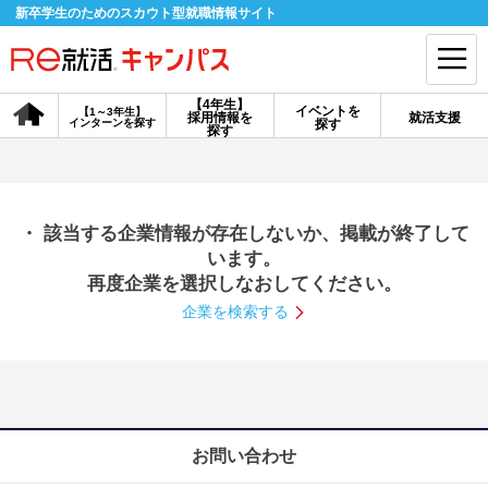
新卒学生のためのスカウト型就職情報サイト
【4年生】
イベントを
【1～3年生】
採用情報を
就活支援
インターンを探す
探す
会員登録
ログイン
探す
会員ID・パスワードを忘れた方はこちら
・ 該当する企業情報が存在しないか、掲載が終了して
探す
います。
再度企業を選択しなおしてください。
企業を検索する
【4年生】
【4年生】
【1～3年生】
採用情報を探す
説明会を探す
インターンを探す
イベントを探す
スカウト
お知らせ
お問い合わせ
就活ノウハウ・サポート