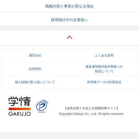
掲載内容と事実が異なる場合
就活支援
就活コラム
採用検討中の企業様へ
就活ノウハウが満載！
お役立ち記事・相談室など
適職診断
就活チャンネル
あなたに合う仕事を診断！
動画で対策講座をチェック
運営会社
よくある質問
就活ニュースペーパー
よくある質問
就活時事ニュースを更新
不明点があればこちら
募集者情報等提供事業への
会員規約
取組について
個人情報の取り扱いについて
利用者データの外部送信
【成長企業と出会える就職情報サイト】
Copyright Gakujo Co., Ltd. All rights reserved.