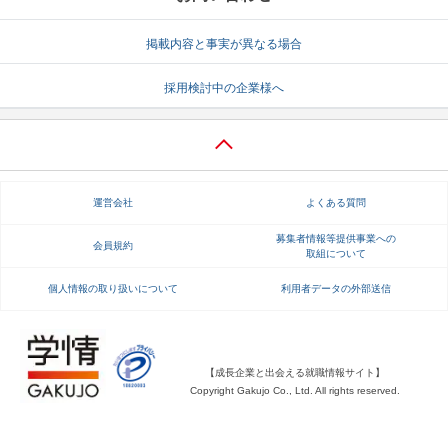
就活支援
就活コラム
掲載内容と事実が異なる場合
就活ノウハウが満載！
お役立ち記事・相談室など
採用検討中の企業様へ
適職診断
就活チャンネル
あなたに合う仕事を診断！
動画で対策講座をチェック
就活ニュースペーパー
よくある質問
運営会社
よくある質問
就活時事ニュースを更新
不明点があればこちら
募集者情報等提供事業への
会員規約
取組について
個人情報の取り扱いについて
利用者データの外部送信
【成長企業と出会える就職情報サイト】
Copyright Gakujo Co., Ltd. All rights reserved.