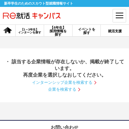
新卒学生のためのスカウト型就職情報サイト
【4年生】
イベントを
【1～3年生】
採用情報を
就活支援
インターンを探す
探す
会員登録
ログイン
探す
会員ID・パスワードを忘れた方はこちら
・ 該当する企業情報が存在しないか、掲載が終了して
探す
います。
再度企業を選択しなおしてください。
インターンシップ企業を検索する
【4年生】
【4年生】
【1～3年生】
採用情報を探す
説明会を探す
インターンを探す
企業を検索する
イベントを探す
スカウト
お知らせ
就活ノウハウ・サポート
お問い合わせ