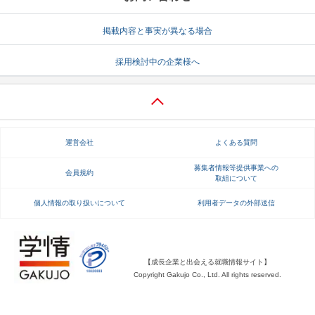
就活支援
就活コラム
掲載内容と事実が異なる場合
就活ノウハウが満載！
お役立ち記事・相談室など
採用検討中の企業様へ
適職診断
就活チャンネル
あなたに合う仕事を診断！
動画で対策講座をチェック
就活ニュースペーパー
よくある質問
運営会社
よくある質問
就活時事ニュースを更新
不明点があればこちら
募集者情報等提供事業への
会員規約
取組について
個人情報の取り扱いについて
利用者データの外部送信
【成長企業と出会える就職情報サイト】
Copyright Gakujo Co., Ltd. All rights reserved.