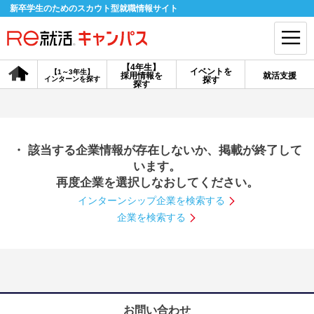
新卒学生のためのスカウト型就職情報サイト
【4年生】
イベントを
【1～3年生】
採用情報を
就活支援
インターンを探す
探す
会員登録
ログイン
探す
会員ID・パスワードを忘れた方はこちら
・ 該当する企業情報が存在しないか、掲載が終了して
探す
います。
再度企業を選択しなおしてください。
インターンシップ企業を検索する
【4年生】
【4年生】
【1～3年生】
採用情報を探す
説明会を探す
インターンを探す
企業を検索する
イベントを探す
スカウト
お知らせ
就活ノウハウ・サポート
お問い合わせ