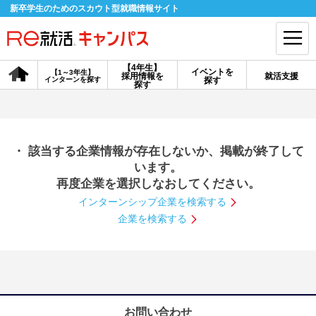
新卒学生のためのスカウト型就職情報サイト
【4年生】
イベントを
【1～3年生】
採用情報を
就活支援
インターンを探す
探す
会員登録
ログイン
探す
会員ID・パスワードを忘れた方はこちら
・ 該当する企業情報が存在しないか、掲載が終了して
探す
います。
再度企業を選択しなおしてください。
インターンシップ企業を検索する
【4年生】
【4年生】
【1～3年生】
採用情報を探す
説明会を探す
インターンを探す
企業を検索する
イベントを探す
スカウト
お知らせ
就活ノウハウ・サポート
お問い合わせ