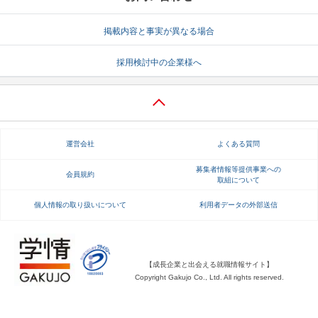
就活支援
就活コラム
掲載内容と事実が異なる場合
就活ノウハウが満載！
お役立ち記事・相談室など
採用検討中の企業様へ
適職診断
就活チャンネル
あなたに合う仕事を診断！
動画で対策講座をチェック
就活ニュースペーパー
よくある質問
運営会社
よくある質問
就活時事ニュースを更新
不明点があればこちら
募集者情報等提供事業への
会員規約
取組について
個人情報の取り扱いについて
利用者データの外部送信
【成長企業と出会える就職情報サイト】
Copyright Gakujo Co., Ltd. All rights reserved.