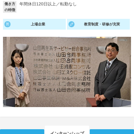
年間休日120日以上
／
転勤なし
働き方
の特徴
就活支援
就活コラム
就活ノウハウが満載！
お役立ち記事・相談室など
上場企業
教育制度・研修が充実
適職診断
就活チャンネル
あなたに合う仕事を診断！
動画で対策講座をチェック
就活ニュースペーパー
よくある質問
就活時事ニュースを更新
不明点があればこちら
インターンシップ