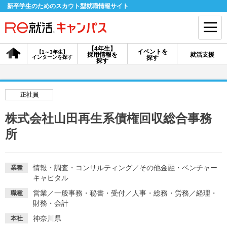
新卒学生のためのスカウト型就職情報サイト
【4年生】
イベントを
【1～3年生】
採用情報を
就活支援
インターンを探す
探す
会員登録
ログイン
探す
会員ID・パスワードを忘れた方はこちら
正社員
探す
株式会社山田再生系債権回収総合事務
所
【4年生】
【4年生】
【1～3年生】
採用情報を探す
説明会を探す
インターンを探す
情報・調査・コンサルティング
／
その他金融・ベンチャー
業種
キャピタル
イベントを探す
スカウト
お知らせ
営業
／
一般事務・秘書・受付
／
人事・総務・労務
／
経理・
職種
財務・会計
就活ノウハウ・サポート
神奈川県
本社