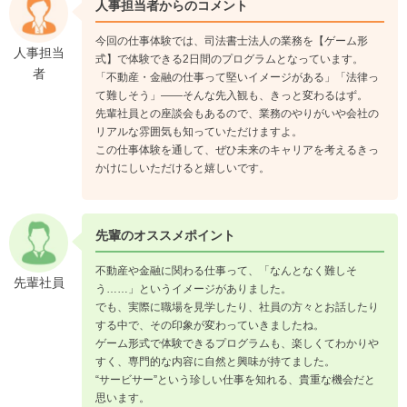
人事担当者からのコメント
今回の仕事体験では、司法書士法人の業務を【ゲーム形
人事担当
式】で体験できる2日間のプログラムとなっています。
者
「不動産・金融の仕事って堅いイメージがある」「法律っ
て難しそう」――そんな先入観も、きっと変わるはず。
先輩社員との座談会もあるので、業務のやりがいや会社の
リアルな雰囲気も知っていただけますよ。
この仕事体験を通して、ぜひ未来のキャリアを考えるきっ
かけにしいただけると嬉しいです。
先輩のオススメポイント
不動産や金融に関わる仕事って、「なんとなく難しそ
先輩社員
う……」というイメージがありました。
でも、実際に職場を見学したり、社員の方々とお話したり
する中で、その印象が変わっていきましたね。
ゲーム形式で体験できるプログラムも、楽しくてわかりや
すく、専門的な内容に自然と興味が持てました。
“サービサー”という珍しい仕事を知れる、貴重な機会だと
思います。