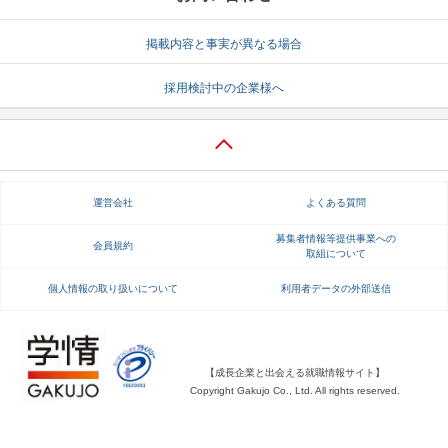
就活支援
就活コラム
掲載内容と事実が異なる場合
就活ノウハウが満載！
お役立ち記事・相談室など
採用検討中の企業様へ
適職診断
就活チャンネル
あなたに合う仕事を診断！
動画で対策講座をチェック
就活ニュースペーパー
よくある質問
運営会社
よくある質問
就活時事ニュースを更新
不明点があればこちら
募集者情報等提供事業への
会員規約
取組について
個人情報の取り扱いについて
利用者データの外部送信
【成長企業と出会える就職情報サイト】
Copyright Gakujo Co., Ltd. All rights reserved.