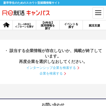
新卒学生のためのスカウト型就職情報サイト
【4年生】
イベントを
【1～3年生】
採用情報を
就活支援
インターンを探す
探す
会員登録
ログイン
探す
会員ID・パスワードを忘れた方はこちら
・ 該当する企業情報が存在しないか、掲載が終了して
探す
います。
再度企業を選択しなおしてください。
インターンシップ企業を検索する
【4年生】
【4年生】
【1～3年生】
採用情報を探す
説明会を探す
インターンを探す
企業を検索する
イベントを探す
スカウト
お知らせ
就活ノウハウ・サポート
お問い合わせ