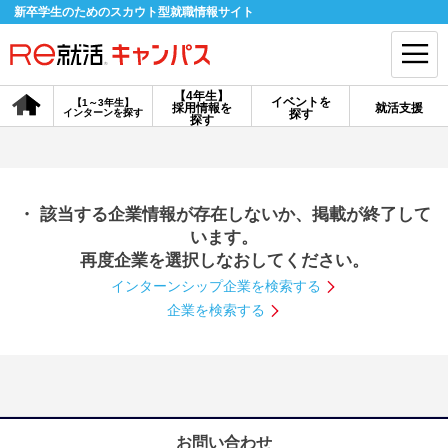
新卒学生のためのスカウト型就職情報サイト
【4年生】
イベントを
【1～3年生】
採用情報を
就活支援
インターンを探す
探す
会員登録
ログイン
探す
会員ID・パスワードを忘れた方はこちら
・ 該当する企業情報が存在しないか、掲載が終了して
探す
います。
再度企業を選択しなおしてください。
インターンシップ企業を検索する
【4年生】
【4年生】
【1～3年生】
採用情報を探す
説明会を探す
インターンを探す
企業を検索する
イベントを探す
スカウト
お知らせ
就活ノウハウ・サポート
お問い合わせ