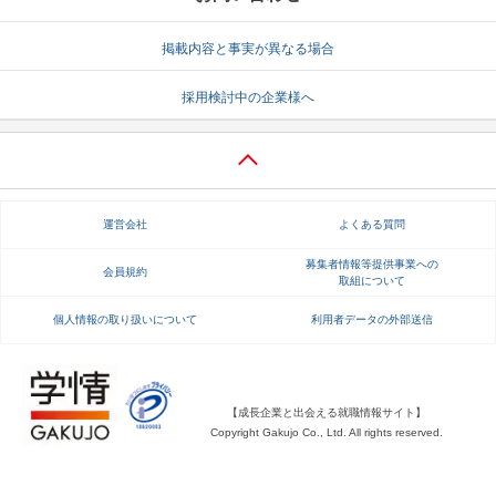
就活支援
就活コラム
掲載内容と事実が異なる場合
就活ノウハウが満載！
お役立ち記事・相談室など
採用検討中の企業様へ
適職診断
就活チャンネル
あなたに合う仕事を診断！
動画で対策講座をチェック
就活ニュースペーパー
よくある質問
運営会社
よくある質問
就活時事ニュースを更新
不明点があればこちら
募集者情報等提供事業への
会員規約
取組について
個人情報の取り扱いについて
利用者データの外部送信
【成長企業と出会える就職情報サイト】
Copyright Gakujo Co., Ltd. All rights reserved.