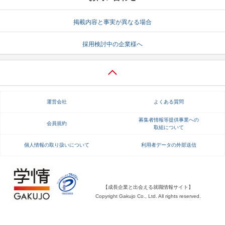
就活支援
就活コラム
掲載内容と事実が異なる場合
就活ノウハウが満載！
お役立ち記事・相談室など
採用検討中の企業様へ
適職診断
就活チャンネル
あなたに合う仕事を診断！
動画で対策講座をチェック
就活ニュースペーパー
よくある質問
運営会社
よくある質問
就活時事ニュースを更新
不明点があればこちら
募集者情報等提供事業への
会員規約
取組について
個人情報の取り扱いについて
利用者データの外部送信
【成長企業と出会える就職情報サイト】
Copyright Gakujo Co., Ltd. All rights reserved.