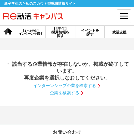
新卒学生のためのスカウト型就職情報サイト
【4年生】
イベントを
【1～3年生】
採用情報を
就活支援
インターンを探す
探す
会員登録
ログイン
探す
会員ID・パスワードを忘れた方はこちら
・ 該当する企業情報が存在しないか、掲載が終了して
探す
います。
再度企業を選択しなおしてください。
インターンシップ企業を検索する
【4年生】
【4年生】
【1～3年生】
採用情報を探す
説明会を探す
インターンを探す
企業を検索する
イベントを探す
スカウト
お知らせ
就活ノウハウ・サポート
お問い合わせ