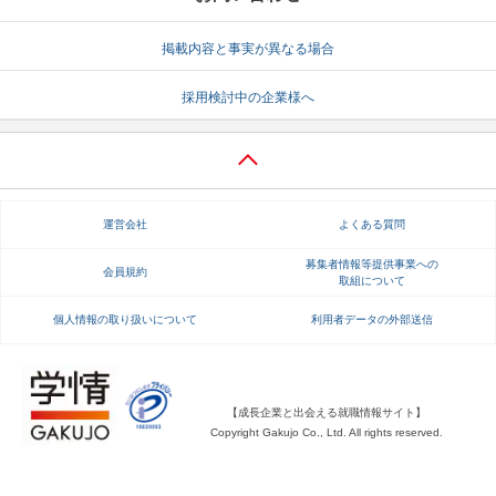
就活支援
就活コラム
掲載内容と事実が異なる場合
就活ノウハウが満載！
お役立ち記事・相談室など
採用検討中の企業様へ
適職診断
就活チャンネル
あなたに合う仕事を診断！
動画で対策講座をチェック
就活ニュースペーパー
よくある質問
運営会社
よくある質問
就活時事ニュースを更新
不明点があればこちら
募集者情報等提供事業への
会員規約
取組について
個人情報の取り扱いについて
利用者データの外部送信
【成長企業と出会える就職情報サイト】
Copyright Gakujo Co., Ltd. All rights reserved.