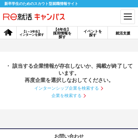
新卒学生のためのスカウト型就職情報サイト
【4年生】
イベントを
【1～3年生】
採用情報を
就活支援
インターンを探す
探す
会員登録
ログイン
探す
会員ID・パスワードを忘れた方はこちら
・ 該当する企業情報が存在しないか、掲載が終了して
探す
います。
再度企業を選択しなおしてください。
インターンシップ企業を検索する
【4年生】
【4年生】
【1～3年生】
採用情報を探す
説明会を探す
インターンを探す
企業を検索する
イベントを探す
スカウト
お知らせ
就活ノウハウ・サポート
お問い合わせ