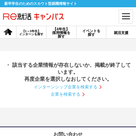
新卒学生のためのスカウト型就職情報サイト
【4年生】
イベントを
【1～3年生】
採用情報を
就活支援
インターンを探す
探す
会員登録
ログイン
探す
会員ID・パスワードを忘れた方はこちら
・ 該当する企業情報が存在しないか、掲載が終了して
探す
います。
再度企業を選択しなおしてください。
インターンシップ企業を検索する
【4年生】
【4年生】
【1～3年生】
採用情報を探す
説明会を探す
インターンを探す
企業を検索する
イベントを探す
スカウト
お知らせ
就活ノウハウ・サポート
お問い合わせ