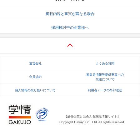
就活支援
就活コラム
掲載内容と事実が異なる場合
就活ノウハウが満載！
お役立ち記事・相談室など
採用検討中の企業様へ
適職診断
就活チャンネル
あなたに合う仕事を診断！
動画で対策講座をチェック
就活ニュースペーパー
よくある質問
運営会社
よくある質問
就活時事ニュースを更新
不明点があればこちら
募集者情報等提供事業への
会員規約
取組について
個人情報の取り扱いについて
利用者データの外部送信
【成長企業と出会える就職情報サイト】
Copyright Gakujo Co., Ltd. All rights reserved.