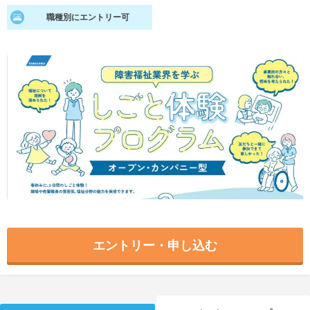
職種別にエントリー可
就活支援
就活コラム
就活ノウハウが満載！
お役立ち記事・相談室など
適職診断
就活チャンネル
あなたに合う仕事を診断！
動画で対策講座をチェック
就活ニュースペーパー
よくある質問
就活時事ニュースを更新
不明点があればこちら
エントリー・申し込む