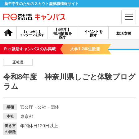
新卒学生のためのスカウト型就職情報サイト
【4年生】
イベントを
【1～3年生】
採用情報を
就活支援
インターンを探す
探す
会員登録
ログイン
探す
Ｒｅ就活キャンパスのみ掲載
大学1,2年生歓迎
会員ID・パスワードを忘れた方はこちら
正社員
探す
令和8年度 神奈川県しごと体験プログ
ラム
【4年生】
【4年生】
【1～3年生】
採用情報を探す
説明会を探す
インターンを探す
官公庁・公社・団体
業種
イベントを探す
スカウト
お知らせ
東京都
本社
年間休日120日以上
働き方
の特徴
就活ノウハウ・サポート