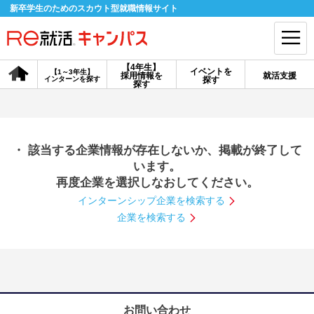
新卒学生のためのスカウト型就職情報サイト
【4年生】
イベントを
【1～3年生】
採用情報を
就活支援
インターンを探す
探す
会員登録
ログイン
探す
会員ID・パスワードを忘れた方はこちら
・ 該当する企業情報が存在しないか、掲載が終了して
探す
います。
再度企業を選択しなおしてください。
インターンシップ企業を検索する
【4年生】
【4年生】
【1～3年生】
採用情報を探す
説明会を探す
インターンを探す
企業を検索する
イベントを探す
スカウト
お知らせ
就活ノウハウ・サポート
お問い合わせ