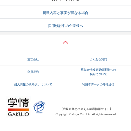
就活支援
就活コラム
掲載内容と事実が異なる場合
就活ノウハウが満載！
お役立ち記事・相談室など
採用検討中の企業様へ
適職診断
就活チャンネル
あなたに合う仕事を診断！
動画で対策講座をチェック
就活ニュースペーパー
よくある質問
運営会社
よくある質問
就活時事ニュースを更新
不明点があればこちら
募集者情報等提供事業への
会員規約
取組について
個人情報の取り扱いについて
利用者データの外部送信
【成長企業と出会える就職情報サイト】
Copyright Gakujo Co., Ltd. All rights reserved.