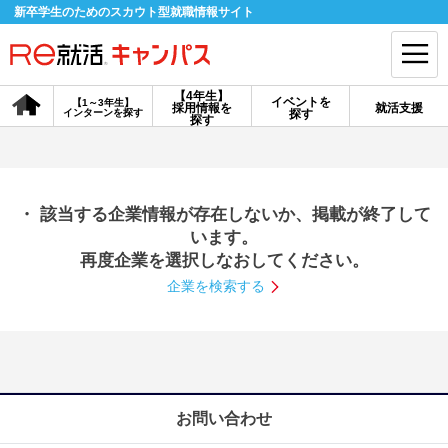
新卒学生のためのスカウト型就職情報サイト
【4年生】
イベントを
【1～3年生】
採用情報を
就活支援
インターンを探す
探す
会員登録
ログイン
探す
会員ID・パスワードを忘れた方はこちら
・ 該当する企業情報が存在しないか、掲載が終了して
探す
います。
再度企業を選択しなおしてください。
企業を検索する
【4年生】
【4年生】
【1～3年生】
採用情報を探す
説明会を探す
インターンを探す
イベントを探す
スカウト
お知らせ
お問い合わせ
就活ノウハウ・サポート