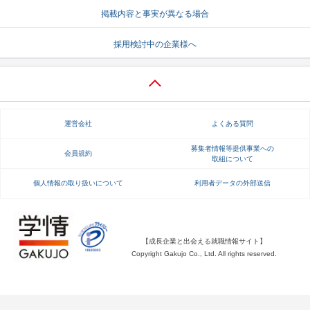
掲載内容と事実が異なる場合
就活支援
就活コラム
採用検討中の企業様へ
就活ノウハウが満載！
お役立ち記事・相談室など
適職診断
就活チャンネル
あなたに合う仕事を診断！
動画で対策講座をチェック
運営会社
よくある質問
就活ニュースペーパー
よくある質問
就活時事ニュースを更新
不明点があればこちら
募集者情報等提供事業への
会員規約
取組について
個人情報の取り扱いについて
利用者データの外部送信
【成長企業と出会える就職情報サイト】
Copyright Gakujo Co., Ltd. All rights reserved.