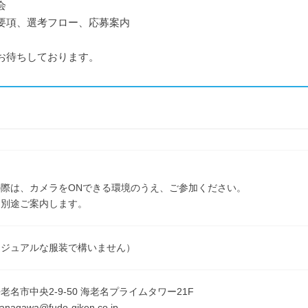
会
項、選考フロー、応募案内
お待ちしております。
ン
際は、カメラをONできる環境のうえ、ご参加ください。
は別途ご案内します。
カジュアルな服装で構いません）
老名市中央2-9-50 海老名プライムタワー21F
agawa@fudo-giken.co.jp