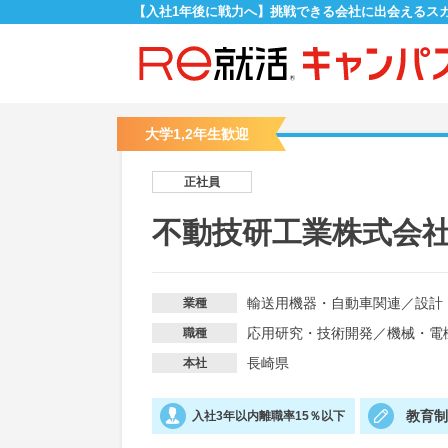
【入社1年後に戦力へ】挑戦できる会社に出会えるス
大学1,2年生歓迎
正社員
不動技研工業株式会
輸送用機器・自動車関連
／
設計
業種
応用研究・技術開発
／
機械・電
職種
長崎県
本社
教育
入社3年以内離職率15％以下