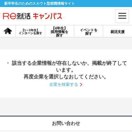
新卒学生のためのスカウト型就職情報サイト
【4年生】
イベントを
【1～3年生】
採用情報を
就活支援
インターンを探す
探す
会員登録
ログイン
探す
会員ID・パスワードを忘れた方はこちら
・ 該当する企業情報が存在しないか、掲載が終了して
探す
います。
再度企業を選択しなおしてください。
企業を検索する
【4年生】
【4年生】
【1～3年生】
採用情報を探す
説明会を探す
インターンを探す
イベントを探す
スカウト
お知らせ
お問い合わせ
就活ノウハウ・サポート