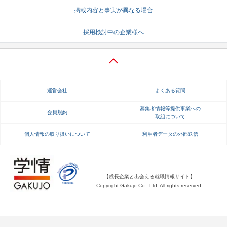
掲載内容と事実が異なる場合
就活支援
就活コラム
採用検討中の企業様へ
就活ノウハウが満載！
お役立ち記事・相談室など
適職診断
就活チャンネル
あなたに合う仕事を診断！
動画で対策講座をチェック
運営会社
よくある質問
就活ニュースペーパー
よくある質問
就活時事ニュースを更新
不明点があればこちら
募集者情報等提供事業への
会員規約
取組について
個人情報の取り扱いについて
利用者データの外部送信
【成長企業と出会える就職情報サイト】
Copyright Gakujo Co., Ltd. All rights reserved.