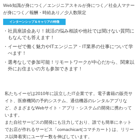
Web知識が身につく／エンジニアスキルが身につく／社会人マナー
が身につく／報酬・時給あり／少人数限定
インターンシップ＆キャリアの特徴
・社員座談会あり！就活の悩み相談や他社では聞けない質問に
もなんでも答えます！
・イーゼで働く魅力やITエンジニア・IT業界の仕事について学
べます！
・選考なしで参加可能！リモートワークが中心だから、関東以
外にお住まいの方も参加できます！
私たちイーゼは2010年に設立したIT企業です。電子書籍の販売サ
イト、医療機関の予約システム、通信機器のレンタルアプリな
ど、さまざまなWebサイト・アプリ・システムの開発に携わって
います。
また自社サービスの開発にも注力しており、誰でも簡単にネット
でお店が作れるサービス「comachicart(コマチカート) は、リリー
ス以降着実にユーザー数を伸ばしています。