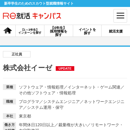
新卒学生のためのスカウト型就職情報サイト
【4年生】
イベントを
【1～3年生】
採用情報を
就活支援
インターンを探す
探す
会員登録
ログイン
探す
会員ID・パスワードを忘れた方はこちら
正社員
探す
株式会社イーゼ
UPDATE
【4年生】
【4年生】
【1～3年生】
採用情報を探す
説明会を探す
インターンを探す
ソフトウェア・情報処理
／
インターネット・ゲーム関連
／
業種
その他ソフトウェア・情報処理
プログラマ
／
システムエンジニア
／
ネットワークエンジニ
職種
イベントを探す
ア
／
システム運用・保守
スカウト
お知らせ
東京都
本社
年間休日120日以上
／
裁量権が大きい
／
リモートワーク・
就活ノウハウ・サポート
働き方