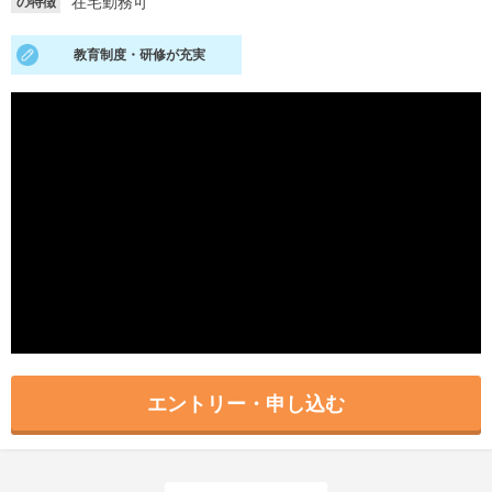
在宅勤務可
の特徴
就活支援
就活コラム
教育制度・研修が充実
就活ノウハウが満載！
お役立ち記事・相談室など
適職診断
就活チャンネル
あなたに合う仕事を診断！
動画で対策講座をチェック
就活ニュースペーパー
よくある質問
就活時事ニュースを更新
不明点があればこちら
エントリー・申し込む