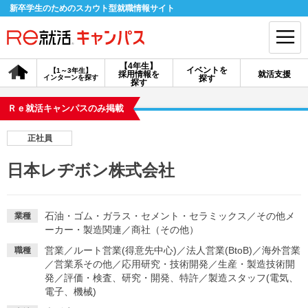
新卒学生のためのスカウト型就職情報サイト
【4年生】
イベントを
【1～3年生】
採用情報を
就活支援
インターンを探す
探す
会員登録
ログイン
探す
Ｒｅ就活キャンパスのみ掲載
会員ID・パスワードを忘れた方はこちら
正社員
探す
日本レヂボン株式会社
【4年生】
【4年生】
【1～3年生】
採用情報を探す
説明会を探す
インターンを探す
石油・ゴム・ガラス・セメント・セラミックス
／
その他メ
業種
ーカー・製造関連
／
商社（その他）
営業
／
ルート営業(得意先中心)
／
法人営業(BtoB)
／
海外営業
職種
イベントを探す
スカウト
お知らせ
／
営業系その他
／
応用研究・技術開発
／
生産・製造技術開
発
／
評価・検査、研究・開発、特許
／
製造スタッフ(電気、
電子、機械)
就活ノウハウ・サポート