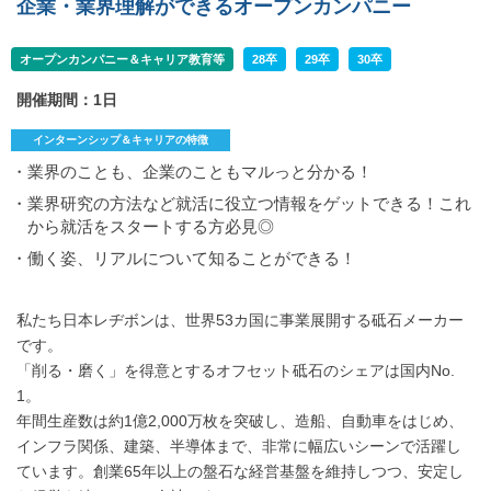
企業・業界理解ができるオープンカンパニー
オープンカンパニー＆キャリア教育等
28卒
29卒
30卒
開催期間：1日
インターンシップ＆キャリアの特徴
・業界のことも、企業のこともマルっと分かる！
・業界研究の方法など就活に役立つ情報をゲットできる！これ
から就活をスタートする方必見◎
・働く姿、リアルについて知ることができる！
私たち日本レヂボンは、世界53カ国に事業展開する砥石メーカー
です。
「削る・磨く」を得意とするオフセット砥石のシェアは国内No.
1。
年間生産数は約1億2,000万枚を突破し、造船、自動車をはじめ、
インフラ関係、建築、半導体まで、非常に幅広いシーンで活躍し
ています。創業65年以上の盤石な経営基盤を維持しつつ、安定し