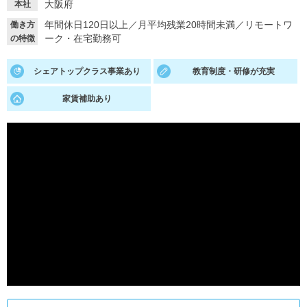
大阪府
本社
就活支援
就活コラム
年間休日120日以上
／
月平均残業20時間未満
／
リモートワ
働き方
ーク・在宅勤務可
の特徴
就活ノウハウが満載！
お役立ち記事・相談室など
シェアトップクラス事業あり
教育制度・研修が充実
適職診断
就活チャンネル
あなたに合う仕事を診断！
動画で対策講座をチェック
家賃補助あり
就活ニュースペーパー
よくある質問
就活時事ニュースを更新
不明点があればこちら