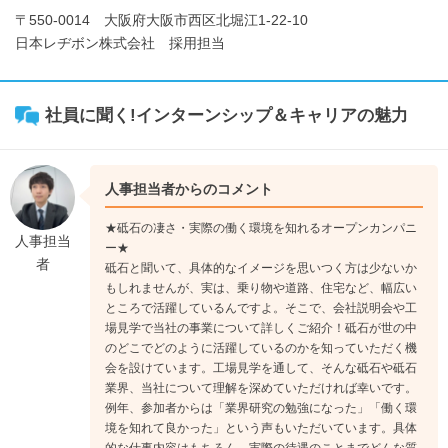
〒550-0014 大阪府大阪市西区北堀江1-22-10
日本レヂボン株式会社 採用担当
社員に聞く!インターンシップ＆キャリアの魅力
人事担当者からのコメント
★砥石の凄さ・実際の働く環境を知れるオープンカンパニ
人事担当
ー★
者
砥石と聞いて、具体的なイメージを思いつく方は少ないか
もしれませんが、実は、乗り物や道路、住宅など、幅広い
ところで活躍しているんですよ。そこで、会社説明会や工
場見学で当社の事業について詳しくご紹介！砥石が世の中
のどこでどのように活躍しているのかを知っていただく機
会を設けています。工場見学を通して、そんな砥石や砥石
業界、当社について理解を深めていただければ幸いです。
例年、参加者からは「業界研究の勉強になった」「働く環
境を知れて良かった」という声もいただいています。具体
的な仕事内容はもちろん、実際の待遇のことまでどんな質