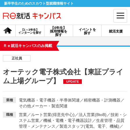
新卒学生のためのスカウト型就職情報サイト
【4年生】
イベントを
【1～3年生】
採用情報を
就活支援
インターンを探す
探す
会員登録
ログイン
探す
Ｒｅ就活キャンパスのみ掲載
会員ID・パスワードを忘れた方はこちら
正社員
探す
オーテック電子株式会社【東証プライ
ム上場グループ】
UPDATE
【4年生】
【4年生】
【1～3年生】
採用情報を探す
説明会を探す
インターンを探す
電気機器・電子機器・半導体関連
／
精密機器・計測機器
／
業種
その他メーカー・製造関連
イベントを探す
スカウト
お知らせ
営業
／
ルート営業(得意先中心)
／
法人営業(BtoB)
／
技術・シ
職種
ステム営業
／
機械・電機・電子機器設計
／
生産管理・品質
就活ノウハウ・サポート
管理・メンテナンス
／
製造スタッフ(電気、電子、機械)
／