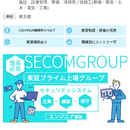
施設・設備管理、警備、清掃系
／
技能工(整備・製造・土
木・電気・工事)
就活支援
就活コラム
東京都
本社
就活ノウハウが満載！
お役立ち記事・相談室など
教育制度・研修が充実
入社3年以内離職率15％以下
適職診断
就活チャンネル
あなたに合う仕事を診断！
動画で対策講座をチェック
家賃補助あり
職種別にエントリー可
就活ニュースペーパー
よくある質問
就活時事ニュースを更新
不明点があればこちら