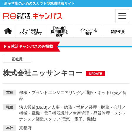
新卒学生のためのスカウト型就職情報サイト
【4年生】
イベントを
【1～3年生】
採用情報を
就活支援
インターンを探す
探す
会員登録
ログイン
探す
Ｒｅ就活キャンパスのみ掲載
会員ID・パスワードを忘れた方はこちら
正社員
探す
株式会社ニッサンキコー
UPDATE
【4年生】
【4年生】
【1～3年生】
採用情報を探す
説明会を探す
インターンを探す
機械・プラントエンジニアリング
／
通販・ネット販売
／
食
業種
品
法人営業(BtoB)
／
人事・総務・労務
／
経理・財務・会計
／
職種
イベントを探す
スカウト
お知らせ
機械・電機・電子機器設計
／
生産管理・品質管理・メンテ
ナンス
／
製造スタッフ(電気、電子、機械)
就活ノウハウ・サポート
京都府
本社