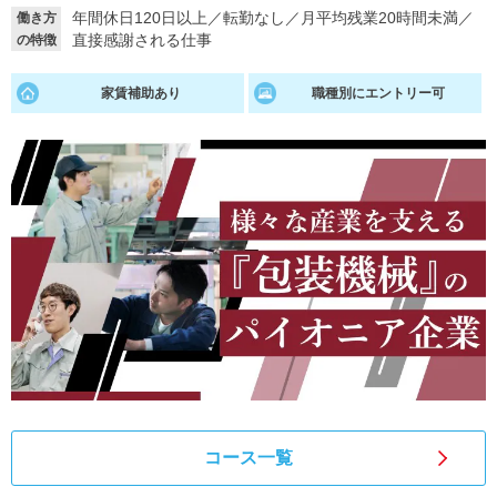
年間休日120日以上
／
転勤なし
／
月平均残業20時間未満
／
働き方
就活支援
就活コラム
直接感謝される仕事
の特徴
就活ノウハウが満載！
お役立ち記事・相談室など
家賃補助あり
職種別にエントリー可
適職診断
就活チャンネル
あなたに合う仕事を診断！
動画で対策講座をチェック
就活ニュースペーパー
よくある質問
就活時事ニュースを更新
不明点があればこちら
コース一覧