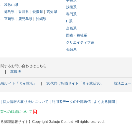
事務系
県
和歌山県
技術系
県
徳島県
香川県
愛媛県
高知県
専門系
県
宮崎県
鹿児島県
沖縄県
IT系
企画系
医療・福祉系
クリエイティブ系
金融系
に関するお問い合わせはこちら
ス
就職博
転職サイト「Ｒｅ就活」
30代向け転職サイト「Ｒｅ就活30」
就活ニュー
個人情報の取り扱いについて
利用者データの外部送信
よくある質問
事業への取組について
える就職情報サイト】
Copyright Gakujo Co., Ltd. All rights reserved.