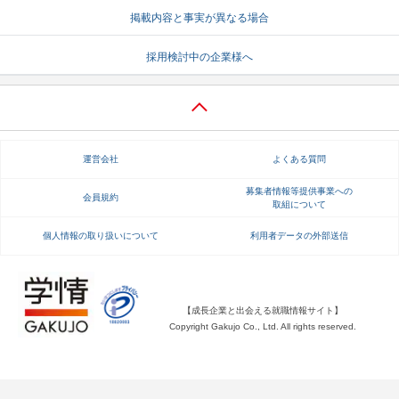
掲載内容と事実が異なる場合
就活支援
就活コラム
採用検討中の企業様へ
就活ノウハウが満載！
お役立ち記事・相談室など
適職診断
就活チャンネル
あなたに合う仕事を診断！
動画で対策講座をチェック
運営会社
よくある質問
就活ニュースペーパー
よくある質問
就活時事ニュースを更新
不明点があればこちら
募集者情報等提供事業への
会員規約
取組について
個人情報の取り扱いについて
利用者データの外部送信
【成長企業と出会える就職情報サイト】
Copyright Gakujo Co., Ltd. All rights reserved.