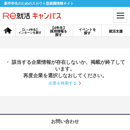
新卒学生のためのスカウト型就職情報サイト
【4年生】
イベントを
【1～3年生】
採用情報を
就活支援
インターンを探す
探す
会員登録
ログイン
探す
会員ID・パスワードを忘れた方はこちら
・ 該当する企業情報が存在しないか、掲載が終了して
探す
います。
再度企業を選択しなおしてください。
企業を検索する
【4年生】
【4年生】
【1～3年生】
採用情報を探す
説明会を探す
インターンを探す
イベントを探す
スカウト
お知らせ
お問い合わせ
就活ノウハウ・サポート