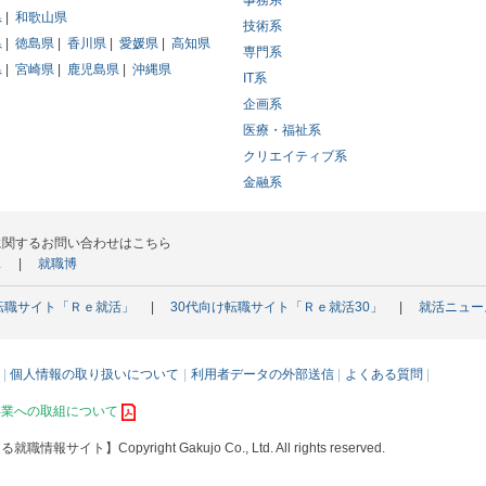
事務系
県
和歌山県
技術系
県
徳島県
香川県
愛媛県
高知県
専門系
県
宮崎県
鹿児島県
沖縄県
IT系
企画系
医療・福祉系
クリエイティブ系
金融系
に関するお問い合わせはこちら
ス
就職博
転職サイト「Ｒｅ就活」
30代向け転職サイト「Ｒｅ就活30」
就活ニュー
個人情報の取り扱いについて
利用者データの外部送信
よくある質問
事業への取組について
える就職情報サイト】
Copyright Gakujo Co., Ltd. All rights reserved.