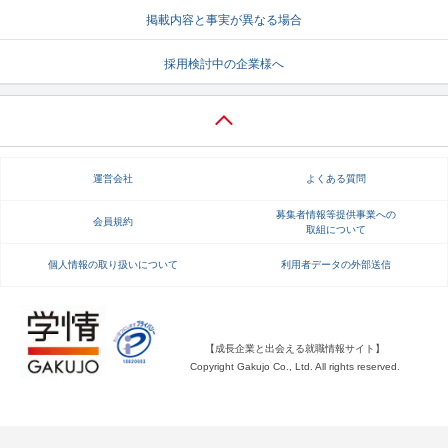
掲載内容と事実が異なる場合
就活支援
就活コラム
採用検討中の企業様へ
就活ノウハウが満載！
お役立ち記事・相談室など
適職診断
就活チャンネル
あなたに合う仕事を診断！
動画で対策講座をチェック
運営会社
よくある質問
就活ニュースペーパー
よくある質問
就活時事ニュースを更新
不明点があればこちら
募集者情報等提供事業への
会員規約
取組について
個人情報の取り扱いについて
利用者データの外部送信
【成長企業と出会える就職情報サイト】
Copyright Gakujo Co., Ltd. All rights reserved.