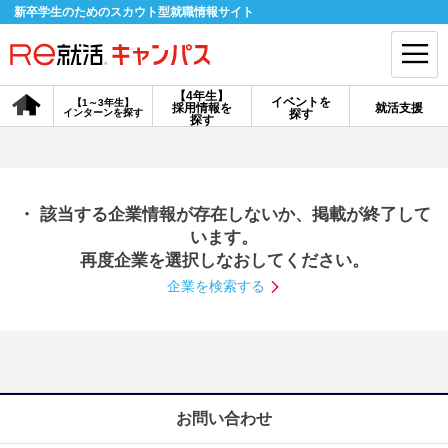
新卒学生のためのスカウト型就職情報サイト
【4年生】
イベントを
【1～3年生】
採用情報を
就活支援
インターンを探す
探す
会員登録
ログイン
探す
会員ID・パスワードを忘れた方はこちら
・ 該当する企業情報が存在しないか、掲載が終了して
探す
います。
再度企業を選択しなおしてください。
企業を検索する
【4年生】
【4年生】
【1～3年生】
採用情報を探す
説明会を探す
インターンを探す
イベントを探す
スカウト
お知らせ
お問い合わせ
就活ノウハウ・サポート