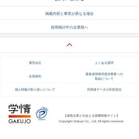
就活支援
就活コラム
掲載内容と事実が異なる場合
就活ノウハウが満載！
お役立ち記事・相談室など
採用検討中の企業様へ
適職診断
就活チャンネル
あなたに合う仕事を診断！
動画で対策講座をチェック
就活ニュースペーパー
よくある質問
運営会社
よくある質問
就活時事ニュースを更新
不明点があればこちら
募集者情報等提供事業への
会員規約
取組について
個人情報の取り扱いについて
利用者データの外部送信
【成長企業と出会える就職情報サイト】
Copyright Gakujo Co., Ltd. All rights reserved.