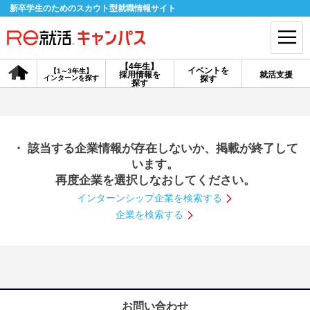
新卒学生のためのスカウト型就職情報サイト
【4年生】
イベントを
【1～3年生】
採用情報を
就活支援
インターンを探す
探す
会員登録
ログイン
探す
会員ID・パスワードを忘れた方はこちら
・ 該当する企業情報が存在しないか、掲載が終了して
探す
います。
再度企業を選択しなおしてください。
インターンシップ企業を検索する
【4年生】
【4年生】
【1～3年生】
採用情報を探す
説明会を探す
インターンを探す
企業を検索する
イベントを探す
スカウト
お知らせ
就活ノウハウ・サポート
お問い合わせ