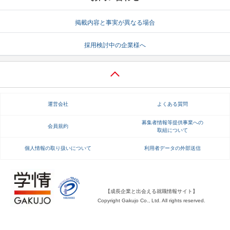
就活支援
就活コラム
掲載内容と事実が異なる場合
就活ノウハウが満載！
お役立ち記事・相談室など
採用検討中の企業様へ
適職診断
就活チャンネル
あなたに合う仕事を診断！
動画で対策講座をチェック
就活ニュースペーパー
よくある質問
運営会社
よくある質問
就活時事ニュースを更新
不明点があればこちら
募集者情報等提供事業への
会員規約
取組について
個人情報の取り扱いについて
利用者データの外部送信
【成長企業と出会える就職情報サイト】
Copyright Gakujo Co., Ltd. All rights reserved.