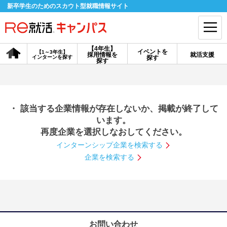
新卒学生のためのスカウト型就職情報サイト
【4年生】
イベントを
【1～3年生】
採用情報を
就活支援
インターンを探す
探す
会員登録
ログイン
探す
会員ID・パスワードを忘れた方はこちら
・ 該当する企業情報が存在しないか、掲載が終了して
探す
います。
再度企業を選択しなおしてください。
インターンシップ企業を検索する
【4年生】
【4年生】
【1～3年生】
採用情報を探す
説明会を探す
インターンを探す
企業を検索する
イベントを探す
スカウト
お知らせ
就活ノウハウ・サポート
お問い合わせ