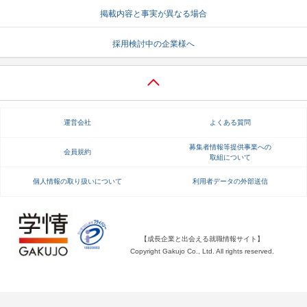
掲載内容と事実が異なる場合
就活支援
就活コラム
採用検討中の企業様へ
就活ノウハウが満載！
お役立ち記事・相談室など
適職診断
就活チャンネル
あなたに合う仕事を診断！
動画で対策講座をチェック
運営会社
よくある質問
就活ニュースペーパー
よくある質問
就活時事ニュースを更新
不明点があればこちら
募集者情報等提供事業への
会員規約
取組について
個人情報の取り扱いについて
利用者データの外部送信
【成長企業と出会える就職情報サイト】
Copyright Gakujo Co., Ltd. All rights reserved.