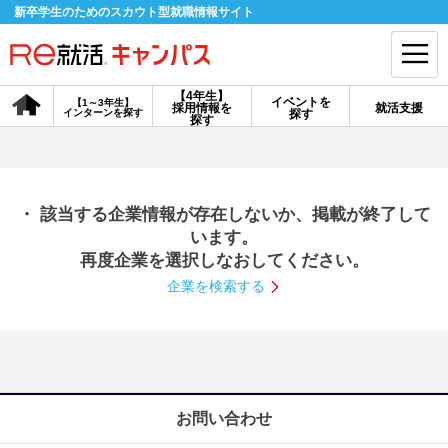
新卒学生のためのスカウト型就職情報サイト
【4年生】
イベントを
【1～3年生】
採用情報を
就活支援
インターンを探す
探す
会員登録
ログイン
探す
会員ID・パスワードを忘れた方はこちら
・ 該当する企業情報が存在しないか、掲載が終了して
探す
います。
再度企業を選択しなおしてください。
企業を検索する
【4年生】
【4年生】
【1～3年生】
採用情報を探す
説明会を探す
インターンを探す
イベントを探す
スカウト
お知らせ
お問い合わせ
就活ノウハウ・サポート