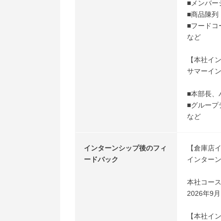
■メンバー
■商品陳列
■フードコ
など
【本社イ
サマーイン
■本部長、
■グループ
など
インターンシップ後のフィ
【倉庫店
ードバック
インター
本社コー
2026年
【本社イ