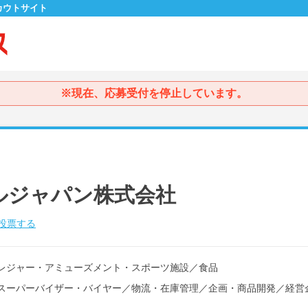
カウトサイト
※現在、応募受付を停止しています。
ルジャパン株式会社
投票する
レジャー・アミューズメント・スポーツ施設
／
食品
スーパーバイザー・バイヤー
／
物流・在庫管理
／
企画・商品開発
／
経営