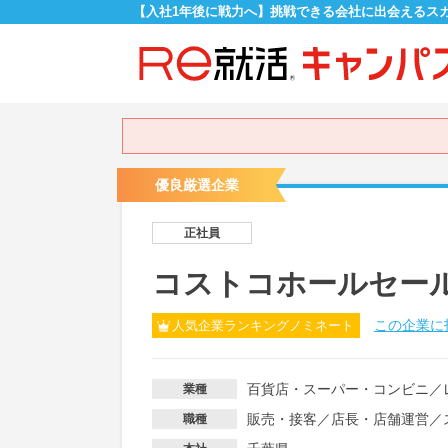
【入社1年後に戦力へ】挑戦できる会社に出会えるス
優良厳選企業
正社員
コストコホールセー
この企業に
人気企業ランキングノミネート
百貨店・スーパー・コンビニ
／
業種
販売・接客
／
店長・店舗運営
／
職種