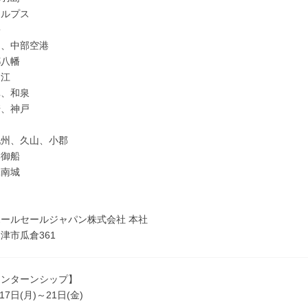
アルプス
松
山、中部空港
都八幡
近江
真、和泉
崎、神戸
島
九州、久山、小郡
本御船
縄南城
ールセールジャパン株式会社 本社
津市瓜倉361
インターンシップ】
17日(月)～21日(金)