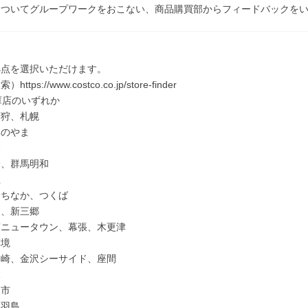
についてグループワークをおこない、商品購買部からフィードバックを
】
拠点を選択いただけます。
tps://www.costco.co.jp/store-finder
庫店のいずれか
石狩、札幌
みのやま
谷
橋、群馬明和
生
たちなか、つくば
間、新三郷
葉ニュータウン、幕張、木更津
摩境
川崎、金沢シーサイド、座間
水
々市
阜羽島