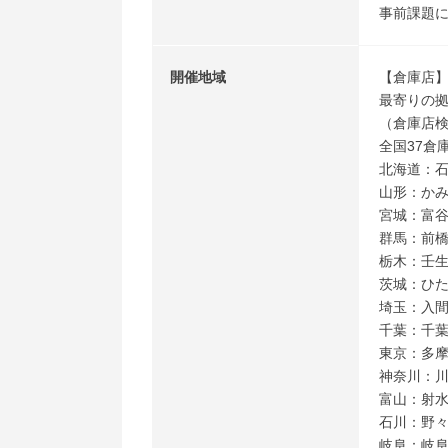
事前課題
開催地域
【倉庫店
最寄りの
（倉庫店検索）ht
全国37倉
北海道：
山形：か
宮城：富
群馬：前
栃木：壬
茨城：ひ
埼玉：入
千葉：千
東京：多
神奈川：
富山：射
石川：野
岐阜：岐