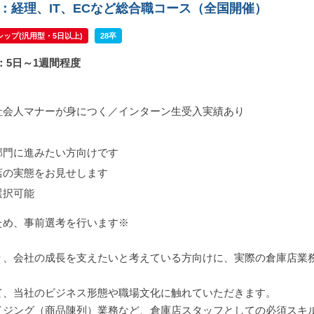
2：経理、IT、ECなど総合職コース（全国開催）
ップ(汎用型・5日以上)
28卒
：5日～1週間程度
社会人マナーが身につく／インターン生受入実績あり
部門に進みたい方向けです
店の実態をお見せします
選択可能
ため、事前選考を行います※
り、会社の成長を支えたいと考えている方向けに、実際の倉庫店業
て、当社のビジネス形態や職場文化に触れていただきます。
イジング（商品陳列）業務など、倉庫店スタッフとしての必須スキ