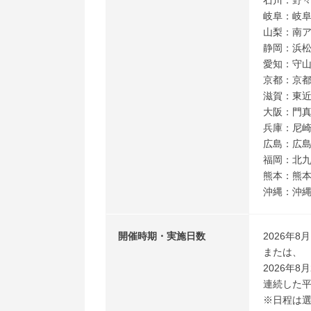
石川：野
岐阜：岐
山梨：南
静岡：浜
愛知：守
京都：京
滋賀：東
大阪：門
兵庫：尼
広島：広
福岡：北
熊本：熊
沖縄：沖
開催時期・実施日数
2026年8
または、
2026年8月
連続した平
※日程は