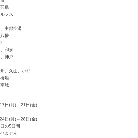
々市
阜羽島
アルプス
松
山、中部空港
都八幡
近江
真、和泉
崎、神戸
島
九州、久山、小郡
本御船
縄南城
月17日(月)～21日(金)
24日(月)～28日(金)
日の5日間
選べません