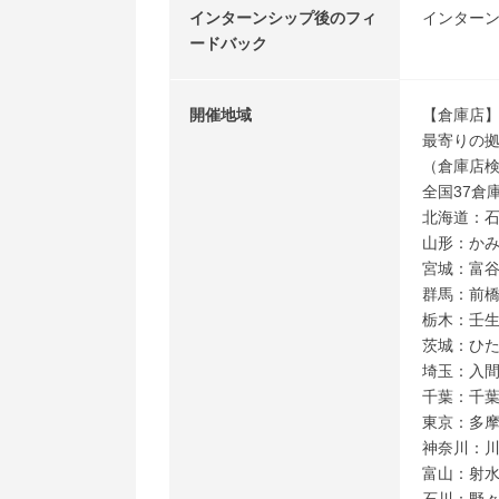
インターンシップ後のフィ
インター
ードバック
開催地域
【倉庫店
最寄りの
（倉庫店検索）ht
全国37倉
北海道：
山形：か
宮城：富
群馬：前
栃木：壬
茨城：ひ
埼玉：入
千葉：千
東京：多
神奈川：
富山：射