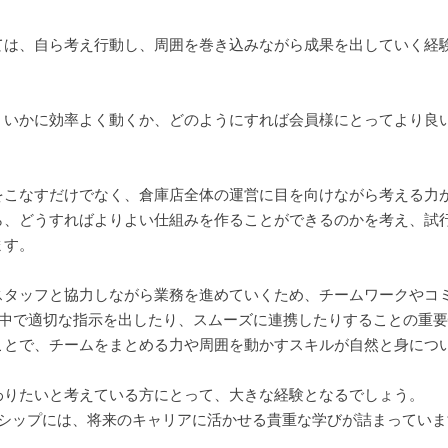
ては、自ら考え行動し、周囲を巻き込みながら成果を出していく経
、いかに効率よく動くか、どのようにすれば会員様にとってより良
をこなすだけでなく、倉庫店全体の運営に目を向けながら考える力
ら、どうすればよりよい仕組みを作ることができるのかを考え、試
ます。
スタッフと協力しながら業務を進めていくため、チームワークやコ
の中で適切な指示を出したり、スムーズに連携したりすることの重
ことで、チームをまとめる力や周囲を動かすスキルが自然と身につ
わりたいと考えている方にとって、大きな経験となるでしょう。
ンシップには、将来のキャリアに活かせる貴重な学びが詰まっていま