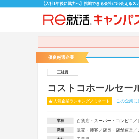
【入社1年後に戦力へ】挑戦できる会社に出会えるス
優良厳選企業
正社員
コストコホールセー
この企業に
人気企業ランキングノミネート
百貨店・スーパー・コンビニ
／
業種
販売・接客
／
店長・店舗運営
／
職種