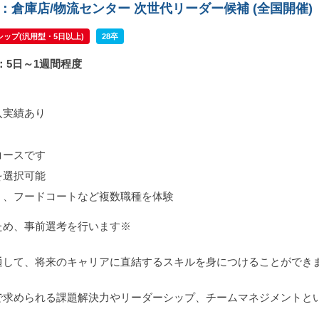
：倉庫店/物流センター 次世代リーダー候補 (全国開催)
ップ(汎用型・5日以上)
28卒
：5日～1週間程度
入実績あり
コースです
を選択可能
）、フードコートなど複数職種を体験
ため、事前選考を行います※
通して、将来のキャリアに直結するスキルを身につけることができ
で求められる課題解決力やリーダーシップ、チームマネジメントと