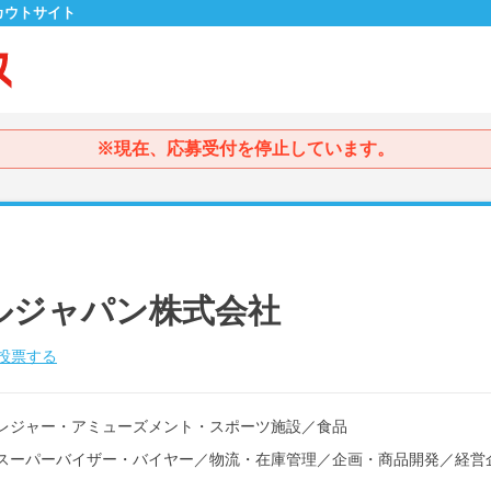
カウトサイト
※現在、応募受付を停止しています。
ルジャパン株式会社
投票する
レジャー・アミューズメント・スポーツ施設
／
食品
スーパーバイザー・バイヤー
／
物流・在庫管理
／
企画・商品開発
／
経営