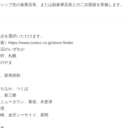
ンシップ先の倉庫店長、または副倉庫店長との二次面接を実施します。
】
拠点を選択いただけます。
tps://www.costco.co.jp/store-finder
庫店のいずれか
石狩、札幌
みのやま
谷
橋、群馬明和
生
たちなか、つくば
間、新三郷
葉ニュータウン、幕張、木更津
摩境
川崎、金沢シーサイド、座間
水