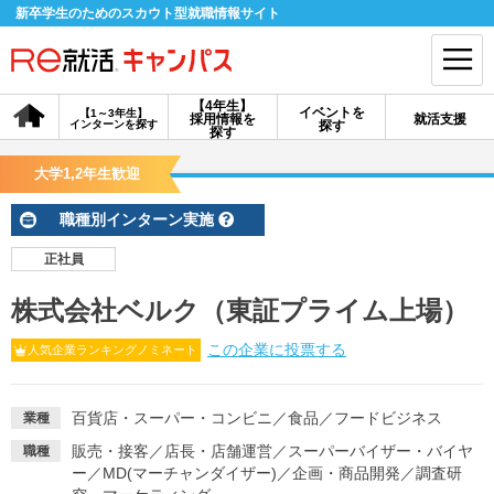
新卒学生のためのスカウト型就職情報サイト
【4年生】
イベントを
【1～3年生】
採用情報を
就活支援
インターンを探す
探す
会員登録
ログイン
探す
大学1,2年生歓迎
会員ID・パスワードを忘れた方はこちら
職種別インターン実施
探す
正社員
株式会社ベルク（東証プライム上場）
【4年生】
【4年生】
【1～3年生】
採用情報を探す
説明会を探す
インターンを探す
この企業に投票する
人気企業ランキングノミネート
イベントを探す
スカウト
お知らせ
百貨店・スーパー・コンビニ
／
食品
／
フードビジネス
業種
販売・接客
／
店長・店舗運営
／
スーパーバイザー・バイヤ
職種
ー
／
MD(マーチャンダイザー)
／
企画・商品開発
／
調査研
就活ノウハウ・サポート