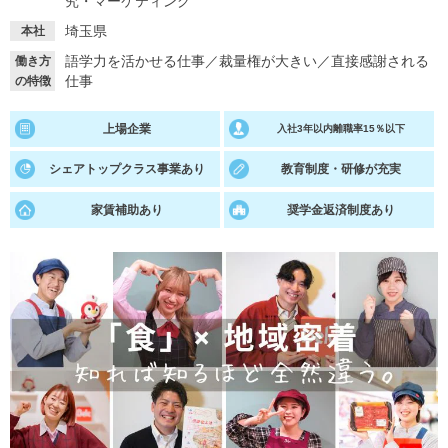
究・マーケティング
埼玉県
本社
就活支援
就活コラム
語学力を活かせる仕事
／
裁量権が大きい
／
直接感謝される
働き方
就活ノウハウが満載！
お役立ち記事・相談室など
仕事
の特徴
適職診断
就活チャンネル
上場企業
入社3年以内離職率15％以下
あなたに合う仕事を診断！
動画で対策講座をチェック
シェアトップクラス事業あり
教育制度・研修が充実
就活ニュースペーパー
よくある質問
家賃補助あり
奨学金返済制度あり
就活時事ニュースを更新
不明点があればこちら