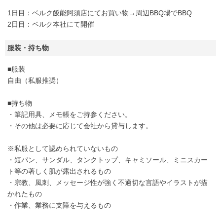
1日目：ベルク飯能阿須店にてお買い物→周辺BBQ場でBBQ
2日目：ベルク本社にて開催
服装・持ち物
■服装
自由（私服推奨）
■持ち物
・筆記用具、メモ帳をご持参ください。
・その他は必要に応じて会社から貸与します。
※私服として認められていないもの
・短パン、サンダル、タンクトップ、キャミソール、ミニスカー
ト等の著しく肌が露出されるもの
・宗教、風刺、メッセージ性が強く不適切な言語やイラストが描
かれたもの
・作業、業務に支障を与えるもの