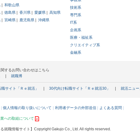
事務系
県
和歌山県
技術系
県
徳島県
香川県
愛媛県
高知県
専門系
県
宮崎県
鹿児島県
沖縄県
IT系
企画系
医療・福祉系
クリエイティブ系
金融系
に関するお問い合わせはこちら
ス
就職博
転職サイト「Ｒｅ就活」
30代向け転職サイト「Ｒｅ就活30」
就活ニュー
個人情報の取り扱いについて
利用者データの外部送信
よくある質問
事業への取組について
える就職情報サイト】
Copyright Gakujo Co., Ltd. All rights reserved.