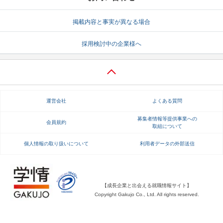
就活支援
就活コラム
掲載内容と事実が異なる場合
就活ノウハウが満載！
お役立ち記事・相談室など
採用検討中の企業様へ
適職診断
就活チャンネル
あなたに合う仕事を診断！
動画で対策講座をチェック
就活ニュースペーパー
よくある質問
運営会社
よくある質問
就活時事ニュースを更新
不明点があればこちら
募集者情報等提供事業への
会員規約
取組について
個人情報の取り扱いについて
利用者データの外部送信
【成長企業と出会える就職情報サイト】
Copyright Gakujo Co., Ltd. All rights reserved.