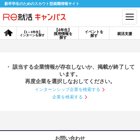
新卒学生のためのスカウト型就職情報サイト
【4年生】
イベントを
【1～3年生】
採用情報を
就活支援
インターンを探す
探す
会員登録
ログイン
探す
会員ID・パスワードを忘れた方はこちら
・ 該当する企業情報が存在しないか、掲載が終了して
探す
います。
再度企業を選択しなおしてください。
インターンシップ企業を検索する
【4年生】
【4年生】
【1～3年生】
採用情報を探す
説明会を探す
インターンを探す
企業を検索する
イベントを探す
スカウト
お知らせ
就活ノウハウ・サポート
お問い合わせ