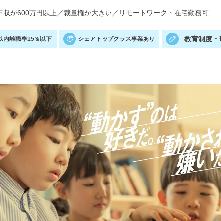
年収が600万円以上
／
裁量権が大きい
／
リモートワーク・在宅勤務可
教育制度・
以内離職率15％以下
シェアトップクラス事業あり