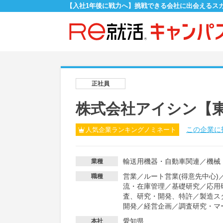
【入社1年後に戦力へ】挑戦できる会社に出会えるス
正社員
株式会社アイシン【
この企業に
人気企業ランキングノミネート
輸送用機器・自動車関連
／
機械
業種
営業
／
ルート営業(得意先中心)
職種
流・在庫管理
／
基礎研究
／
応用
査、研究・開発、特許
／
製造ス
開発
／
経営企画
／
調査研究・マ
愛知県
本社