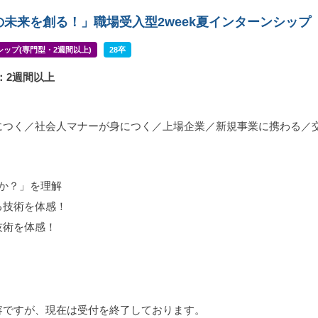
の未来を創る！」職場受入型2week夏インターンシップ
ップ(専門型・2週間以上)
28卒
：2週間以上
につく／社会人マナーが身につく／上場企業／新規事業に携わる／
か？」を理解
る技術を体感！
技術を体感！
容ですが、現在は受付を終了しております。