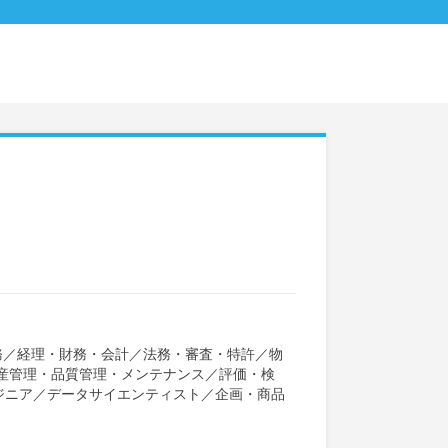
務
／
経理・財務・会計
／
法務・審査・特許
／
物
産管理・品質管理・メンテナンス
／
評価・検
ジニア
／
データサイエンティスト
／
企画・商品