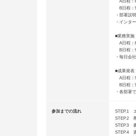
A日程：8
B日程：9
・部署説
・インタ
■業務実施
A日程：8
B日程：9
・毎日会
■成果発表
A日程：9
B日程：9
・各部署
参加までの流れ
STEP.1
STEP.
STEP.3
STEP.4