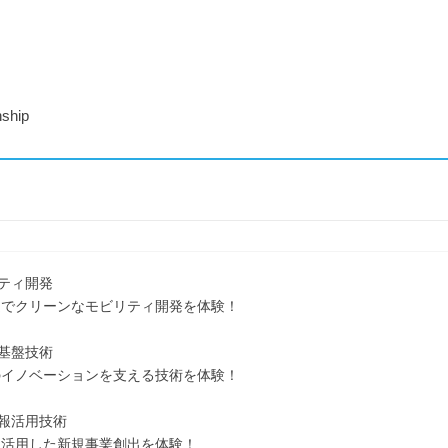
nship
リティ開発
適でクリーンなモビリティ開発を体験！
・基盤技術
のイノベーションを支える技術を体験！
情報活用技術
を活用した新規事業創出を体験！