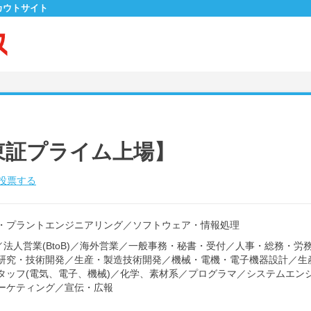
カウトサイト
東証プライム上場】
投票する
・プラントエンジニアリング
／
ソフトウェア・情報処理
／
法人営業(BtoB)
／
海外営業
／
一般事務・秘書・受付
／
人事・総務・労
研究・技術開発
／
生産・製造技術開発
／
機械・電機・電子機器設計
／
生
タッフ(電気、電子、機械)
／
化学、素材系
／
プログラマ
／
システムエン
ーケティング
／
宣伝・広報