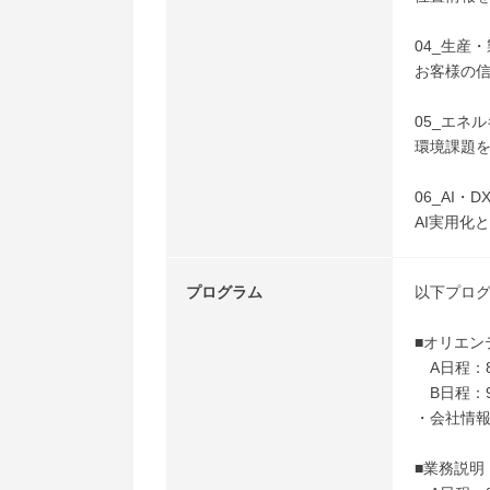
04_生産
お客様の
05_エネ
環境課題
06_AI・D
AI実用化
プログラム
以下プログ
■オリエン
A日程：8
B日程：9
・会社情
■業務説明