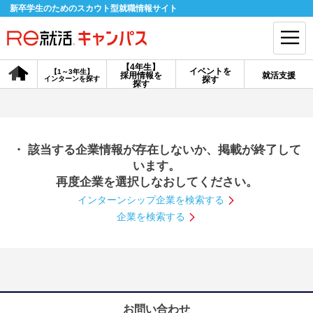
新卒学生のためのスカウト型就職情報サイト
【4年生】
イベントを
【1～3年生】
採用情報を
就活支援
インターンを探す
探す
会員登録
ログイン
探す
会員ID・パスワードを忘れた方はこちら
・ 該当する企業情報が存在しないか、掲載が終了して
探す
います。
再度企業を選択しなおしてください。
インターンシップ企業を検索する
【4年生】
【4年生】
【1～3年生】
採用情報を探す
説明会を探す
インターンを探す
企業を検索する
イベントを探す
スカウト
お知らせ
就活ノウハウ・サポート
お問い合わせ