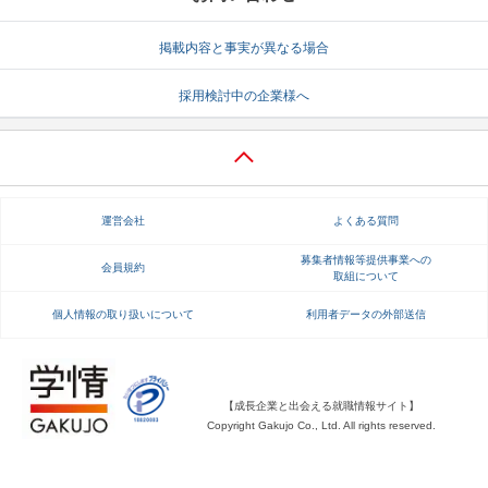
就活支援
就活コラム
掲載内容と事実が異なる場合
就活ノウハウが満載！
お役立ち記事・相談室など
採用検討中の企業様へ
適職診断
就活チャンネル
あなたに合う仕事を診断！
動画で対策講座をチェック
就活ニュースペーパー
よくある質問
運営会社
よくある質問
就活時事ニュースを更新
不明点があればこちら
募集者情報等提供事業への
会員規約
取組について
個人情報の取り扱いについて
利用者データの外部送信
【成長企業と出会える就職情報サイト】
Copyright Gakujo Co., Ltd. All rights reserved.