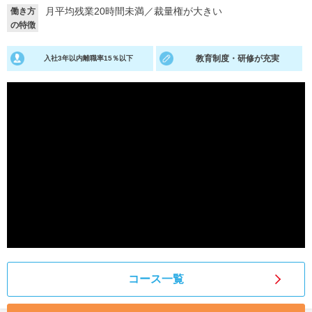
月平均残業20時間未満
／
裁量権が大きい
働き方
就活支援
就活コラム
の特徴
就活ノウハウが満載！
お役立ち記事・相談室など
教育制度・研修が充実
入社3年以内離職率15％以下
適職診断
就活チャンネル
あなたに合う仕事を診断！
動画で対策講座をチェック
就活ニュースペーパー
よくある質問
就活時事ニュースを更新
不明点があればこちら
コース一覧