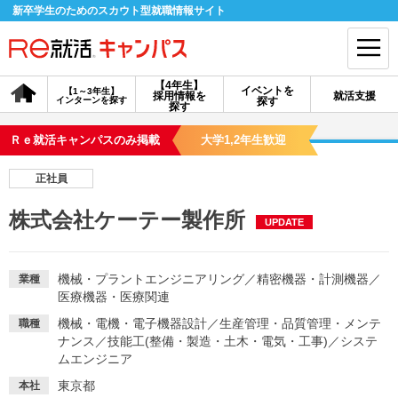
新卒学生のためのスカウト型就職情報サイト
【4年生】
イベントを
【1～3年生】
採用情報を
就活支援
インターンを探す
探す
会員登録
ログイン
探す
Ｒｅ就活キャンパスのみ掲載
大学1,2年生歓迎
会員ID・パスワードを忘れた方はこちら
正社員
探す
株式会社ケーテー製作所
UPDATE
【4年生】
【4年生】
【1～3年生】
採用情報を探す
説明会を探す
インターンを探す
機械・プラントエンジニアリング
／
精密機器・計測機器
／
業種
医療機器・医療関連
機械・電機・電子機器設計
／
生産管理・品質管理・メンテ
職種
イベントを探す
スカウト
お知らせ
ナンス
／
技能工(整備・製造・土木・電気・工事)
／
システ
ムエンジニア
就活ノウハウ・サポート
東京都
本社