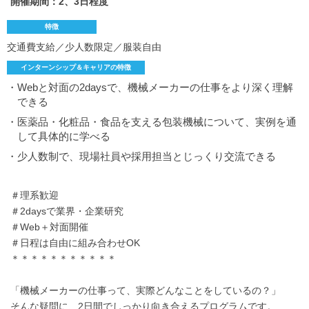
開催期間：2、3日程度
特徴
交通費支給／少人数限定／服装自由
インターンシップ＆キャリアの特徴
・Webと対面の2daysで、機械メーカーの仕事をより深く理解
できる
・医薬品・化粧品・食品を支える包装機械について、実例を通
して具体的に学べる
・少人数制で、現場社員や採用担当とじっくり交流できる
＃理系歓迎
＃2daysで業界・企業研究
＃Web＋対面開催
＃日程は自由に組み合わせOK
＊＊＊＊＊＊＊＊＊＊＊
「機械メーカーの仕事って、実際どんなことをしているの？」
そんな疑問に、2日間でしっかり向き合えるプログラムです。