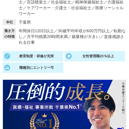
士
／
言語聴覚士
／
社会福祉士
／
精神保健福祉士
／
介護福祉
士
／
ケアワーカー・介護士・社会福祉士
／
医療ソーシャル
就活支援
就活コラム
ワーカー
就活ノウハウが満載！
お役立ち記事・相談室など
千葉県
本社
年間休日120日以上
／
30歳平均年収が600万円以上
／
転勤な
働き方
適職診断
就活チャンネル
し
／
月平均残業20時間未満
／
裁量権が大きい
／
直接感謝さ
の特徴
あなたに合う仕事を診断！
動画で対策講座をチェック
れる仕事
就活ニュースペーパー
よくある質問
教育制度・研修が充実
女性管理職20％以上
就活時事ニュースを更新
不明点があればこちら
職種別にエントリー可