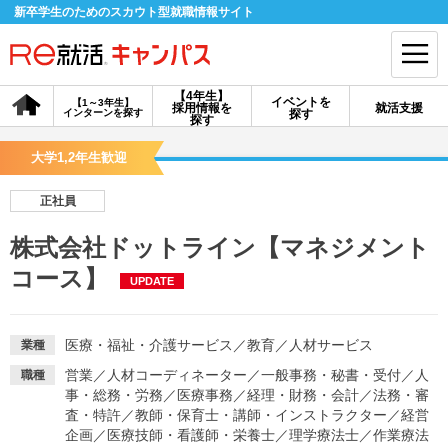
新卒学生のためのスカウト型就職情報サイト
【4年生】
イベントを
【1～3年生】
採用情報を
就活支援
インターンを探す
探す
会員登録
ログイン
探す
大学1,2年生歓迎
会員ID・パスワードを忘れた方はこちら
正社員
探す
株式会社ドットライン【マネジメント
コース】
UPDATE
【4年生】
【4年生】
【1～3年生】
採用情報を探す
説明会を探す
インターンを探す
医療・福祉・介護サービス
／
教育
／
人材サービス
業種
イベントを探す
スカウト
お知らせ
営業
／
人材コーディネーター
／
一般事務・秘書・受付
／
人
職種
事・総務・労務
／
医療事務
／
経理・財務・会計
／
法務・審
査・特許
／
教師・保育士・講師・インストラクター
／
経営
就活ノウハウ・サポート
企画
／
医療技師・看護師・栄養士
／
理学療法士
／
作業療法