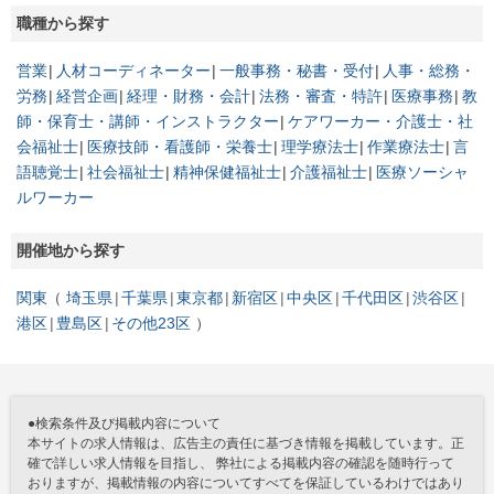
職種から探す
営業
人材コーディネーター
一般事務・秘書・受付
人事・総務・
労務
経営企画
経理・財務・会計
法務・審査・特許
医療事務
教
師・保育士・講師・インストラクター
ケアワーカー・介護士・社
会福祉士
医療技師・看護師・栄養士
理学療法士
作業療法士
言
語聴覚士
社会福祉士
精神保健福祉士
介護福祉士
医療ソーシャ
ルワーカー
開催地から探す
関東
埼玉県
千葉県
東京都
新宿区
中央区
千代田区
渋谷区
港区
豊島区
その他23区
●検索条件及び掲載内容について
本サイトの求人情報は、広告主の責任に基づき情報を掲載しています。正
確で詳しい求人情報を目指し、 弊社による掲載内容の確認を随時行って
おりますが、掲載情報の内容についてすべてを保証しているわけではあり