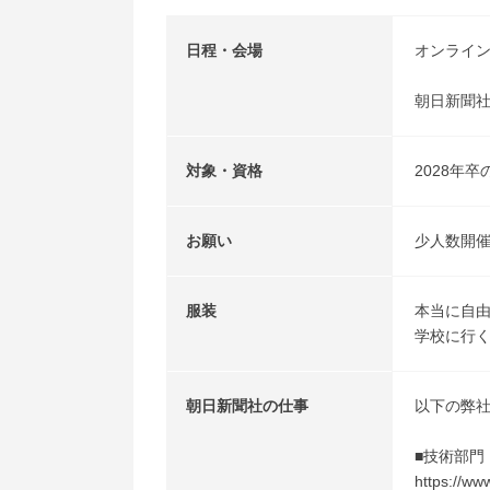
日程・会場
オンライ
朝日新聞社
対象・資格
2028年
お願い
少人数開
服装
本当に自
学校に行
朝日新聞社の仕事
以下の弊
■技術部門
https://ww