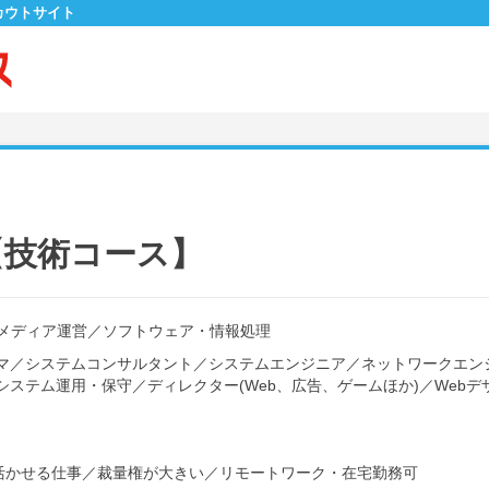
カウトサイト
【技術コース】
bメディア運営
／
ソフトウェア・情報処理
マ
／
システムコンサルタント
／
システムエンジニア
／
ネットワークエン
システム運用・保守
／
ディレクター(Web、広告、ゲームほか)
／
Webデ
活かせる仕事
／
裁量権が大きい
／
リモートワーク・在宅勤務可