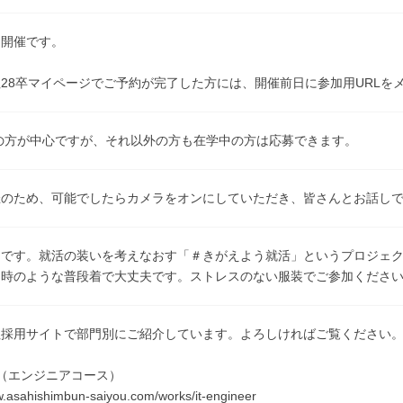
ン開催です。
28卒マイページでご予約が完了した方には、開催前日に参加用URLを
卒の方が中心ですが、それ以外の方も在学中の方は応募できます。
催のため、可能でしたらカメラをオンにしていただき、皆さんとお話し
由です。就活の装いを考えなおす「＃きがえよう就活」というプロジェ
く時のような普段着で大丈夫です。ストレスのない服装でご参加くださ
社採用サイトで部門別にご紹介しています。よろしければご覧ください
（エンジニアコース）
w.asahishimbun-saiyou.com/works/it-engineer