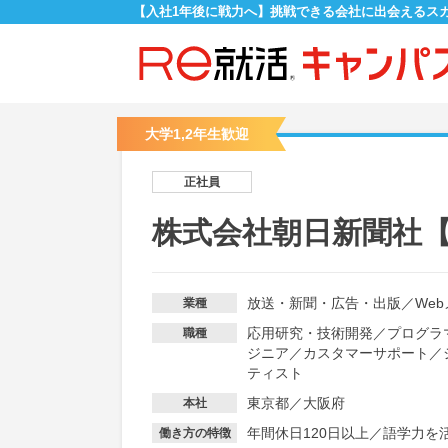
【入社1年後に戦力へ】挑戦できる会社に出会えるス
大学1,2年生歓迎
正社員
株式会社朝日新聞社
放送・新聞・広告・出版
／
We
業種
応用研究・技術開発
／
プログラ
職種
ジニア
／
カスタマーサポート
／
ティスト
東京都／大阪府
本社
年間休日120日以上
／
語学力を
働き方の特徴