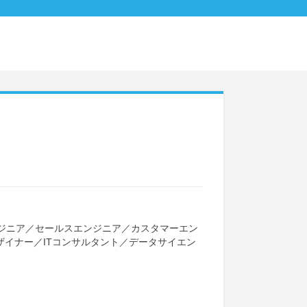
ジニア
／
セールスエンジニア
／
カスタマーエン
ザイナー
／
ITコンサルタント
／
データサイエン