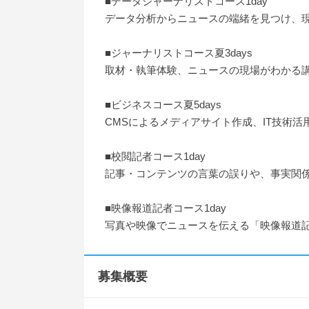
■データジャーナリストコース1day
データ分析からニュースの端緒を見つけ、
■ジャーナリストコース夏3days
取材・執筆体験、ニュースの現場がわかる
■ビジネスコース夏5days
CMSによるメディアサイト作成、IT技術
■校閲記者コース1day
記事・コンテンツの言葉の誤りや、事実関
■映像報道記者コース1day
写真や映像でニュースを伝える「映像報道
募集概要