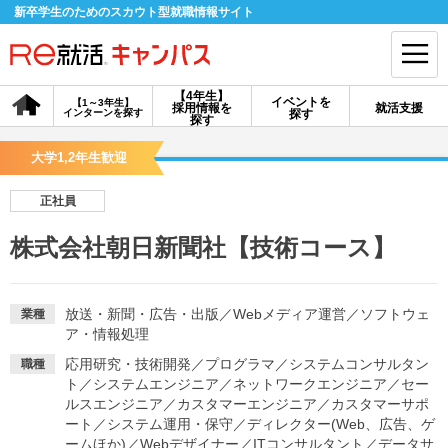
新卒学生のためのスカウト型就職情報サイト
【4年生】
イベントを
【1～3年生】
採用情報を
就活支援
インターンを探す
探す
会員登録
ログイン
探す
大学1,2年生歓迎
会員ID・パスワードを忘れた方はこちら
正社員
探す
株式会社朝日新聞社【技術コース】
【4年生】
【4年生】
【1～3年生】
採用情報を探す
説明会を探す
インターンを探す
放送・新聞・広告・出版
／
Webメディア運営
／
ソフトウェ
業種
ア・情報処理
応用研究・技術開発
／
プログラマ
／
システムコンサルタン
職種
イベントを探す
スカウト
お知らせ
ト
／
システムエンジニア
／
ネットワークエンジニア
／
セー
ルスエンジニア
／
カスタマーエンジニア
／
カスタマーサポ
ート
／
システム運用・保守
／
ディレクター(Web、広告、ゲ
就活ノウハウ・サポート
ームほか)
／
Webデザイナー
／
ITコンサルタント
／
データサ