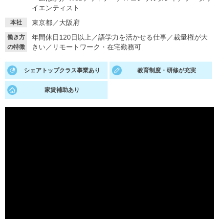
イエンティスト
就活支援
就活コラム
東京都／大阪府
本社
就活ノウハウが満載！
お役立ち記事・相談室など
年間休日120日以上
／
語学力を活かせる仕事
／
裁量権が大
働き方
きい
／
リモートワーク・在宅勤務可
の特徴
適職診断
就活チャンネル
あなたに合う仕事を診断！
動画で対策講座をチェック
シェアトップクラス事業あり
教育制度・研修が充実
就活ニュースペーパー
よくある質問
家賃補助あり
就活時事ニュースを更新
不明点があればこちら