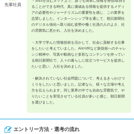
・SNSを含むネット上で、誰でも簡単に情報を発信/取得す
先輩社員
ることができる時代、真に価値ある情報を提供するメディ
アの必要性やジャーナリズムの重要性を感じ、この業界を
志望しました。インタ―ンシップ等を通して、朝日新聞社
のデジタル強化へ取り組む姿勢や働く社員の人のよさ、社
の雰囲気に惹かれ、入社を決めました。
・大学で学んだ情報技術を活かして、社会に貢献する仕事
をしたいと考えていました。AIやVRなど新技術へのチャレ
ンジ精神や、写真や動画など多彩なコンテンツを持ってい
る朝日新聞社で、人々の暮らしに役立つサービスを提供し
たいと思い、入社を決めました。
・解決されていない社会問題について、考えるきっかけづ
くりをしたいと思いました。記者なら、様々な立場や考え
方を伝えられます。同じ業界の中でも自由な雰囲気で、や
りたいことを実現させている社員が多いと感じ、朝日新聞
を選びました。
エントリー方法・選考の流れ