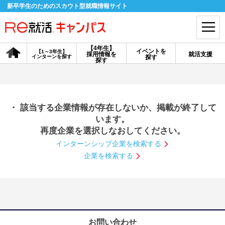
新卒学生のためのスカウト型就職情報サイト
【4年生】
イベントを
【1～3年生】
採用情報を
就活支援
インターンを探す
探す
会員登録
ログイン
探す
会員ID・パスワードを忘れた方はこちら
・ 該当する企業情報が存在しないか、掲載が終了して
探す
います。
再度企業を選択しなおしてください。
インターンシップ企業を検索する
【4年生】
【4年生】
【1～3年生】
採用情報を探す
説明会を探す
インターンを探す
企業を検索する
イベントを探す
スカウト
お知らせ
就活ノウハウ・サポート
お問い合わせ