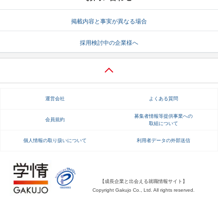
就活支援
就活コラム
掲載内容と事実が異なる場合
就活ノウハウが満載！
お役立ち記事・相談室など
採用検討中の企業様へ
適職診断
就活チャンネル
あなたに合う仕事を診断！
動画で対策講座をチェック
就活ニュースペーパー
よくある質問
運営会社
よくある質問
就活時事ニュースを更新
不明点があればこちら
募集者情報等提供事業への
会員規約
取組について
個人情報の取り扱いについて
利用者データの外部送信
【成長企業と出会える就職情報サイト】
Copyright Gakujo Co., Ltd. All rights reserved.