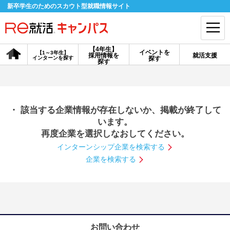
新卒学生のためのスカウト型就職情報サイト
【4年生】
イベントを
【1～3年生】
採用情報を
就活支援
インターンを探す
探す
会員登録
ログイン
探す
会員ID・パスワードを忘れた方はこちら
・ 該当する企業情報が存在しないか、掲載が終了して
探す
います。
再度企業を選択しなおしてください。
インターンシップ企業を検索する
【4年生】
【4年生】
【1～3年生】
採用情報を探す
説明会を探す
インターンを探す
企業を検索する
イベントを探す
スカウト
お知らせ
就活ノウハウ・サポート
お問い合わせ