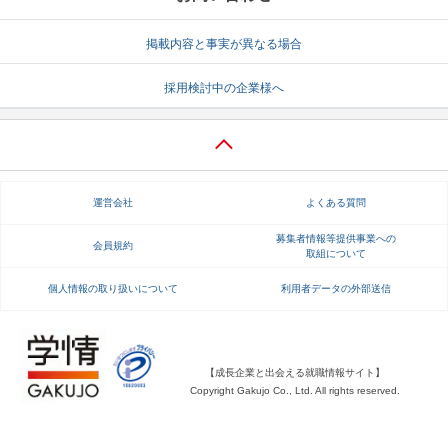
就活支援
就活コラム
掲載内容と事実が異なる場合
就活ノウハウが満載！
お役立ち記事・相談室など
採用検討中の企業様へ
適職診断
就活チャンネル
あなたに合う仕事を診断！
動画で対策講座をチェック
就活ニュースペーパー
よくある質問
運営会社
よくある質問
就活時事ニュースを更新
不明点があればこちら
募集者情報等提供事業への
会員規約
取組について
個人情報の取り扱いについて
利用者データの外部送信
【成長企業と出会える就職情報サイト】
Copyright Gakujo Co., Ltd. All rights reserved.