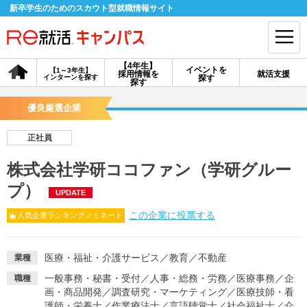
新卒学生のためのスカウト型就職情報サイト
【4年生】
イベントを
【1～3年生】
採用情報を
就活支援
インターンを探す
探す
会員登録
ログイン
探す
優良厳選企業
会員ID・パスワードを忘れた方はこちら
正社員
探す
株式会社学研ココファン（学研グルー
プ）
UPDATE
【4年生】
【4年生】
【1～3年生】
採用情報を探す
説明会を探す
インターンを探す
この企業に投票する
人気企業ランキングノミネート
イベントを探す
スカウト
お知らせ
医療・福祉・介護サービス
／
教育
／
不動産
業種
一般事務・秘書・受付
／
人事・総務・労務
／
医療事務
／
企
職種
画・商品開発
／
調査研究・マーケティング
／
医療技師・看
就活ノウハウ・サポート
護師・栄養士
／
作業療法士
／
言語聴覚士
／
社会福祉士
／
介