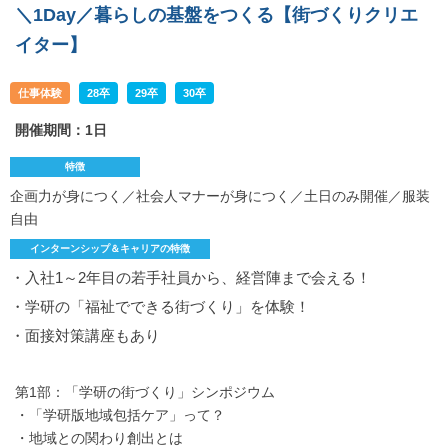
＼1Day／暮らしの基盤をつくる【街づくりクリエ
イター】
仕事体験
28卒
29卒
30卒
開催期間：1日
特徴
企画力が身につく／社会人マナーが身につく／土日のみ開催／服装
自由
インターンシップ＆キャリアの特徴
・入社1～2年目の若手社員から、経営陣まで会える！
・学研の「福祉でできる街づくり」を体験！
・面接対策講座もあり
第1部：「学研の街づくり」シンポジウム
・「学研版地域包括ケア」って？
・地域との関わり創出とは