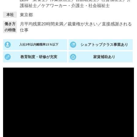
護福祉士
／
ケアワーカー・介護士・社会福祉士
就活支援
就活コラム
東京都
本社
就活ノウハウが満載！
お役立ち記事・相談室など
月平均残業20時間未満
／
裁量権が大きい
／
直接感謝される
働き方
仕事
の特徴
適職診断
就活チャンネル
あなたに合う仕事を診断！
動画で対策講座をチェック
シェアトップクラス事業あり
入社3年以内離職率15％以下
就活ニュースペーパー
よくある質問
教育制度・研修が充実
家賃補助あり
就活時事ニュースを更新
不明点があればこちら