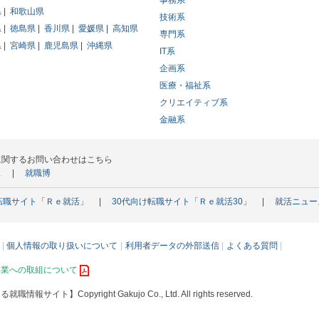
事務系
県
和歌山県
技術系
県
徳島県
香川県
愛媛県
高知県
専門系
県
宮崎県
鹿児島県
沖縄県
IT系
企画系
医療・福祉系
クリエイティブ系
金融系
に関するお問い合わせはこちら
ス
就職博
転職サイト「Ｒｅ就活」
30代向け転職サイト「Ｒｅ就活30」
就活ニュー
個人情報の取り扱いについて
利用者データの外部送信
よくある質問
事業への取組について
える就職情報サイト】
Copyright Gakujo Co., Ltd. All rights reserved.