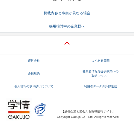
就活支援
就活コラム
掲載内容と事実が異なる場合
就活ノウハウが満載！
お役立ち記事・相談室など
採用検討中の企業様へ
適職診断
就活チャンネル
あなたに合う仕事を診断！
動画で対策講座をチェック
就活ニュースペーパー
よくある質問
運営会社
よくある質問
就活時事ニュースを更新
不明点があればこちら
募集者情報等提供事業への
会員規約
取組について
個人情報の取り扱いについて
利用者データの外部送信
【成長企業と出会える就職情報サイト】
Copyright Gakujo Co., Ltd. All rights reserved.