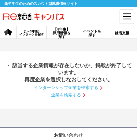
新卒学生のためのスカウト型就職情報サイト
【4年生】
イベントを
【1～3年生】
採用情報を
就活支援
インターンを探す
探す
会員登録
ログイン
探す
会員ID・パスワードを忘れた方はこちら
・ 該当する企業情報が存在しないか、掲載が終了して
探す
います。
再度企業を選択しなおしてください。
インターンシップ企業を検索する
【4年生】
【4年生】
【1～3年生】
採用情報を探す
説明会を探す
インターンを探す
企業を検索する
イベントを探す
スカウト
お知らせ
就活ノウハウ・サポート
お問い合わせ